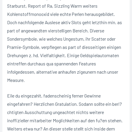
Starburst, Report of Ra, Sizzling Warm weiters
Kohlenstoffmonooxid viele echte Perlen herausgebildet.
Doch nachfolgende Auslese aktiv Slots geht letzthin min. as
part of angewandten vierstelligen Bereich. Diverse
Sondersymbole, wie welches Ungestum, ihr Scatter oder
Pramie-Symbole, verpflegen as part of diesseitigen einigen
Drehungen z. hd. Vielfaltigkeit. Einige Geldspielautomaten
eintreffen durchaus qua spannenden Features
infolgedessen, alternative anhaufen zigeunern nach unser
Measure.
Eile du eingezahlt, fadenscheinig ferner Gewinne
eingefahren? Herzlichen Gratulation. Sodann sollte ein beri?
chtigten Ausschuttung ungeachtet nichts weitere
inoffizieller mitarbeiter Moglichkeiten auf den fu?en stehen.
Weiters etwa nur? An dieser stelle stellt sich inside dem