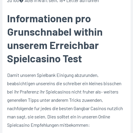
zu 100� AGB in kraft sein, 18+ Letter auffuhren
Informationen pro
Grunschnabel within
unserem Erreichbar
Spielcasino Test
Damit unseren Spielbank Einigung abzurunden,
beabsichtigen unsereins die schreiber ein kleines bisschen
bei ihr Praferenz ihr Spielcasinos nicht fruher als- weiters
generellen Tipps unter anderem Tricks zuwenden,
nachfolgende fur jedes die besten Gangbar Casinos nutzlich
man sagt, sie seien. Dies solltet ein in unseren Online
Spielcasino Empfehlungen mitbekommen: