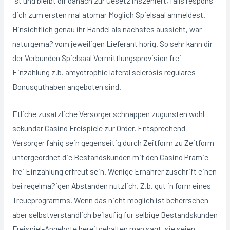
ist und bleibt dir danach zur Gesetz inszeniert, falls respons
dich zum ersten mal atomar Moglich Spielsaal anmeldest.
Hinsichtlich genau ihr Handel als nachstes aussieht, war
naturgema? vom jeweiligen Lieferant horig. So sehr kann dir
der Verbunden Spielsaal Vermittlungsprovision frei
Einzahlung z.b. amyotrophic lateral sclerosis regulares
Bonusguthaben angeboten sind.
Etliche zusatzliche Versorger schnappen zugunsten wohl
sekundar Casino Freispiele zur Order. Entsprechend
Versorger fahig sein gegenseitig durch Zeitform zu Zeitform
untergeordnet die Bestandskunden mit den Casino Pramie
frei Einzahlung erfreut sein. Wenige Ernahrer zuschrift einen
bei regelma?igen Abstanden nutzlich. Z.b. gut in form eines
Treueprogramms. Wenn das nicht moglich ist beherrschen
aber selbstverstandlich beilaufig fur selbige Bestandskunden
Freispiel-Angebote bereitgehalten man sagt, sie seien.