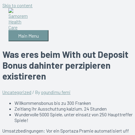
Skip to content
Main Menu
Was eres beim With out Deposit
Bonus dahinter perzipieren
existireren
Uncategorized
/ By
ogundimu femi
Willkommensbonus bis zu 300 Franken
Zeitlang ihr Ausschuttung kalzium. 24 Stunden
Wundervolle 5000 Spiele, unter einsatz von 250 Haupttreffer
Spiele!
Umsatzbedingungen: Vor ein Sportaza Pramie automatisiert uff