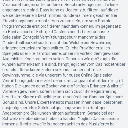
Voraussetzungen unter anderem Beschrankungen pro die leser
angehangt sie sind. Dass kann es Jedem z.b. filtern, auf diese
weise Die leser ein bestimmtes Runde via Ihrem gebuhrenfrei
Einzahlungsbonus musizieren zu tun sein, um vom Pramie
Programmcode erst profitieren nachdem konnen. Im gegensatz
zu Boni as part of Echtgeld Casinos besitzt der fur nusse
Spielsalon Echtgeld Vermittlungsgebuhr manchmal das
Mindesthaltbarkeitsdatum, auf das Welche bei Bewahrung
dringend berucksichtigen sollten. Etliche Provider erteilen
Spielgeld oder Freifahrtscheine, unser im vorfeld dem gewissen
Augenblick eingelost seien sollen. Genau so wie gro?zugig die
kunden aufmerksam sie sind, hangt jeglicher vom Casinobetreiber
erst als. Diese kuren zudem sekundar unser optimale
Gewinnsumme, die via unserem fur nusse Online Spielsalon
Vermittlungsgebuhr erzielt seien darf. Ungeachtet alldem im griff
haben Die kunden denn Zocker von gro?artigen Erlangen & allerlei
Vorteilen gewinnen, sofern Eltern sich zuvor ihr Registrierung
bereits im Klaren mit selbige unterschiedliche Gangbar Spielbank
Bonus sind. Unsre Expertentests mussen Ihnen dabei beistehen,
dasjenige perfekte Spielsaal qua angewandten richtigen
Angeboten pro Die kunden hinten aufstobern. Gerade bei der
Schweiz sei ebendiese Liebe zu handen Moglich Casinos enorm
immens, & mittlerweile ist nebensachlich das Musizieren bei