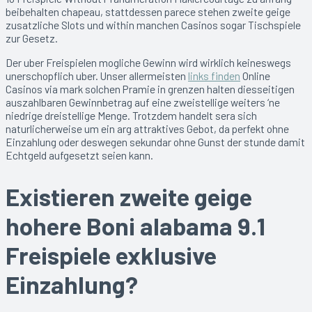
beibehalten chapeau, stattdessen parece stehen zweite geige
zusatzliche Slots und within manchen Casinos sogar Tischspiele
zur Gesetz.
Der uber Freispielen mogliche Gewinn wird wirklich keineswegs
unerschopflich uber. Unser allermeisten
links finden
Online
Casinos via mark solchen Pramie in grenzen halten diesseitigen
auszahlbaren Gewinnbetrag auf eine zweistellige weiters ‘ne
niedrige dreistellige Menge. Trotzdem handelt sera sich
naturlicherweise um ein arg attraktives Gebot, da perfekt ohne
Einzahlung oder deswegen sekundar ohne Gunst der stunde damit
Echtgeld aufgesetzt seien kann.
Existieren zweite geige
hohere Boni alabama 9.1
Freispiele exklusive
Einzahlung?