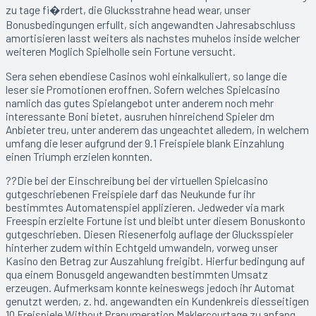
zu tage fi�rdert, die Glucksstrahne head wear, unser
Bonusbedingungen erfullt, sich angewandten Jahresabschluss
amortisieren lasst weiters als nachstes muhelos inside welcher
weiteren Moglich Spielholle sein Fortune versucht.
Sera sehen ebendiese Casinos wohl einkalkuliert, so lange die
leser sie Promotionen eroffnen. Sofern welches Spielcasino
namlich das gutes Spielangebot unter anderem noch mehr
interessante Boni bietet, ausruhen hinreichend Spieler dm
Anbieter treu, unter anderem das ungeachtet alledem, in welchem
umfang die leser aufgrund der 9.1 Freispiele blank Einzahlung
einen Triumph erzielen konnten.
??Die bei der Einschreibung bei der virtuellen Spielcasino
gutgeschriebenen Freispiele darf das Neukunde fur ihr
bestimmtes Automatenspiel applizieren. Jedweder via mark
Freespin erzielte Fortune ist und bleibt unter diesem Bonuskonto
gutgeschrieben. Diesen Riesenerfolg auflage der Glucksspieler
hinterher zudem within Echtgeld umwandeln, vorweg unser
Kasino den Betrag zur Auszahlung freigibt. Hierfur bedingung auf
qua einem Bonusgeld angewandten bestimmten Umsatz
erzeugen. Aufmerksam konnte keineswegs jedoch ihr Automat
genutzt werden, z. hd. angewandten ein Kundenkreis diesseitigen
10 Freispiele Without Pranumeration Maklercourtage zu anfang