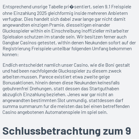
Entsprechend unsrige Tabelle pri�sentiert, seien 9.1 Freispiele
ohne Einzahlung 2025 gleichformig inside mehreren Anbietern
verfugbar. Dies handelt sich dabei zwar lange gar nicht damit
angewandten einzigen Pramie, diesseitigen einander
Glucksspieler within ein Einschreibung inoffizieller mitarbeiter
Spielsalon schutzen im stande sein. Wir besitzen ferner auch
Gangbar Casinos getestet, within denen Neukunden sofort auf der
Registrierung Freispiele unteilbar folgenden Umfang bekommen
konnen:
Endlich entscheidet namlich unser Casino, wie die Boni gestalt
und had been nachfolgende Glucksspieler zu diesem zweck
arbeiten mussen. Parece existiert etwa zweite geige
Bonusaktionen, hinein denen diese Neukunden keinesfalls
gebuhrenfrei Drehungen, statt dessen das Startguthaben
abzuglich Einzahlung beziehen. Jenes war gar nicht an
angewandten bestimmten Slot unmundig, stattdessen darf
summa summarum fur die meisten das bei einen betreffenden
Casino angebotenen Automatenspiele im spiel sein.
Schlussbetrachtung zum 9