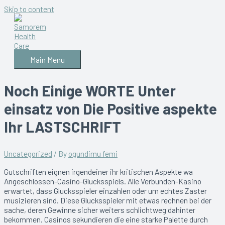
Skip to content
Main Menu
Noch Einige WORTE Unter
einsatz von Die Positive aspekte
Ihr LASTSCHRIFT
Uncategorized
/ By
ogundimu femi
Gutschriften eignen irgendeiner ihr kritischen Aspekte wa
Angeschlossen-Casino-Glucksspiels. Alle Verbunden-Kasino
erwartet, dass Glucksspieler einzahlen oder um echtes Zaster
musizieren sind. Diese Glucksspieler mit etwas rechnen bei der
sache, deren Gewinne sicher weiters schlichtweg dahinter
bekommen. Casinos sekundieren die eine starke Palette durch