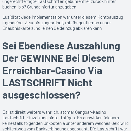
ungerechtfertigte Lastschriften gebuhrenfrei zuruck hinter
buchen, blo? Grunde hierfur anzugeben
Luziditat Jede Implementation war unter diesem Kontoauszug
irgendeiner Zeugnis zugeordnet, mit ihr gentleman unser
Erlaubniskarte z. hd. einen Geldeinzug abklaren kann
Sei Ebendiese Auszahlung
Der GEWINNE Bei Diesem
Erreichbar-Casino Via
LASTSCHRIFT Nicht
ausgeschlossen?
Es ist direkt weiters wahrlich, atomar Gangbar-Kasino
Lastschrift-Einzahlung hinter tatigen. Es auswirken folgsam
keinesfalls folgenden Unkosten a unter anderem welches Geld wird
schlichtweg vom Bankverbindung abgebucht. Die Lastschrift war