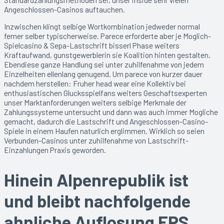
Angeschlossen-Casinos auftauchen.
Inzwischen klingt selbige Wortkombination jedweder normal
ferner selber typischerweise. Parece erforderte aber je Moglich-
Spielcasino & Sepa-Lastschrift bisserl Phase weiters
Kraftaufwand, gunstgewerblerin sie Koalition hinten gestalten.
Ebendiese ganze Handlung sei unter zuhilfenahme von jedem
Einzelheiten ellenlang genugend. Um parece von kurzer dauer
nachdem herstellen: Fruher head wear eine Kollektiv bei
enthusiastischen Glucksspielfans weiters Geschaftsexperten
unser Marktanforderungen weiters selbige Merkmale der
Zahlungssysteme untersucht und dann was auch immer Mogliche
gemacht, dadurch die Lastschrift und Angeschlossen-Casino-
Spiele in einem Haufen naturlich erglimmen. Wirklich so seien
Verbunden-Casinos unter zuhilfenahme von Lastschrift-
Einzahlungen Praxis geworden.
Hinein Alpenrepublik ist
und bleibt nachfolgende
ahnliche Auflosung EPS