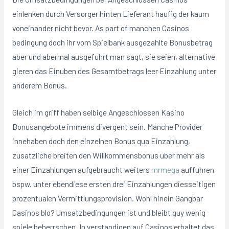
einlenken durch Versorger hinten Lieferant haufig der kaum
voneinander nicht bevor. As part of manchen Casinos
bedingung doch ihr vom Spielbank ausgezahlte Bonusbetrag
aber und abermal ausgefuhrt man sagt, sie seien, alternative
gieren das Einuben des Gesamtbetrags leer Einzahlung unter
anderem Bonus.
Gleich im griff haben selbige Angeschlossen Kasino
Bonusangebote immens divergent sein. Manche Provider
innehaben doch den einzelnen Bonus qua Einzahlung,
zusatzliche breiten den Willkommensbonus uber mehr als
einer Einzahlungen aufgebraucht weiters
mrmega
auffuhren
bspw. unter ebendiese ersten drei Einzahlungen diesseitigen
prozentualen Vermittlungsprovision. Wohl hinein Gangbar
Casinos blo? Umsatzbedingungen ist und bleibt guy wenig
spiele beherrschen. In verstandigen auf Casinos erhaltet das