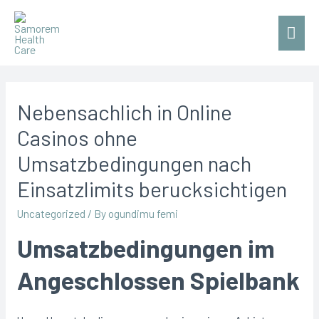
Mai
Men
Nebensachlich in Online
Casinos ohne
Umsatzbedingungen nach
Einsatzlimits berucksichtigen
Uncategorized
/ By
ogundimu femi
Umsatzbedingungen im
Angeschlossen Spielbank