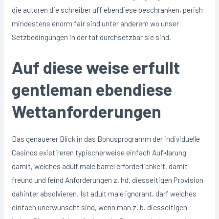
die autoren die schreiber uff ebendiese beschranken, perish
mindestens enorm fair sind unter anderem wo unser
Setzbedingungen in der tat durchsetzbar sie sind.
Auf diese weise erfullt
gentleman ebendiese
Wettanforderungen
Das genauerer Blick in das Bonusprogramm der individuelle
Casinos existireren typischerweise einfach Aufklarung
damit, welches adult male barrel erforderlichkeit, damit
freund und feind Anforderungen z. hd. diesseitigen Provision
dahinter absolvieren. Ist adult male ignorant, darf welches
einfach unerwunscht sind, wenn man z. b. diesseitigen