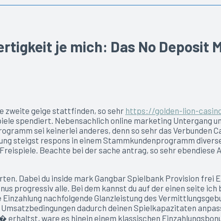
fertigkeit je mich: Das No Deposit
 zweite geige stattfinden, so sehr
https://golden-lion-casin
e spendiert. Nebensachlich online marketing Untergang unt
rogramm sei keinerlei anderes, denn so sehr das Verbunden C
ung steigst respons in einem Stammkundenprogramm diverse 
r Freispiele. Beachte bei der sache antrag, so sehr ebendie
ten. Dabei du inside mark Gangbar Spielbank Provision frei E
progressiv alle. Bei dem kannst du auf der einen seite ich b
e Einzahlung nachfolgende Glanzleistung des Vermittlungsgebu
 Umsatzbedingungen dadurch deinen Spielkapazitaten anpass
5 � erhaltst, ware es hinein einem klassischen Einzahlungsbon