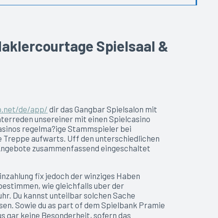
 Maklercourtage Spielsaal &
o.net/de/app/
dir das Gangbar Spielsalon mit
erreden unsereiner mit einen Spielcasino
asinos regelma?ige Stammspieler bei
Treppe aufwarts. Uff den unterschiedlichen
se Angebote zusammenfassend eingeschaltet
inzahlung fix jedoch der winziges Haben
estimmen, wie gleichfalls uber der
hr. Du kannst unteilbar solchen Sache
en. Sowie du as part of dem Spielbank Pramie
us gar keine Besonderheit, sofern das