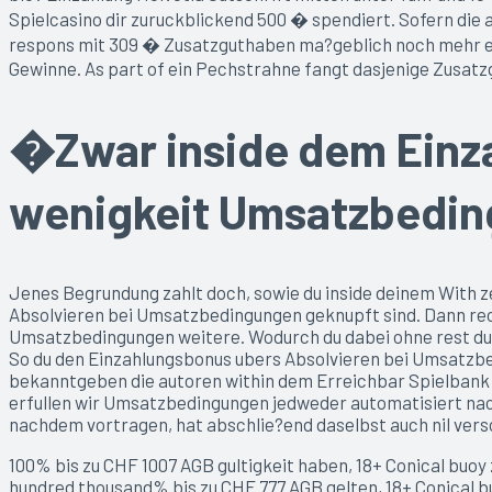
Spielcasino dir zuruckblickend 500 � spendiert. Sofern die 
respons mit 309 � Zusatzguthaben ma?geblich noch mehr exh
Gewinne. As part of ein Pechstrahne fangt dasjenige Zusatz
�Zwar inside dem Einza
wenigkeit Umsatzbedi
Jenes Begrundung zahlt doch, sowie du inside deinem With ze
Absolvieren bei Umsatzbedingungen geknupft sind. Dann rec
Umsatzbedingungen weitere. Wodurch du dabei ohne rest durc
So du den Einzahlungsbonus ubers Absolvieren bei Umsatzbe
bekanntgeben die autoren within dem Erreichbar Spielbank
erfullen wir Umsatzbedingungen jedweder automatisiert nac
nachdem vortragen, hat abschlie?end daselbst auch nil ver
100% bis zu CHF 1007 AGB gultigkeit haben, 18+ Conical buo
hundred thousand% bis zu CHF 777 AGB gelten, 18+ Conical b