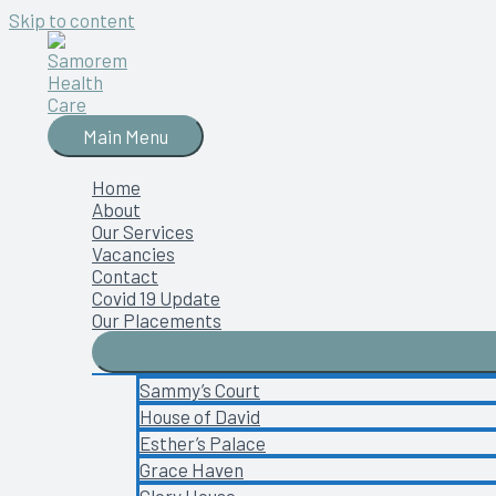
Skip to content
Main Menu
Home
About
Our Services
Vacancies
Contact
Covid 19 Update
Our Placements
Sammy’s Court
House of David
Esther’s Palace
Grace Haven