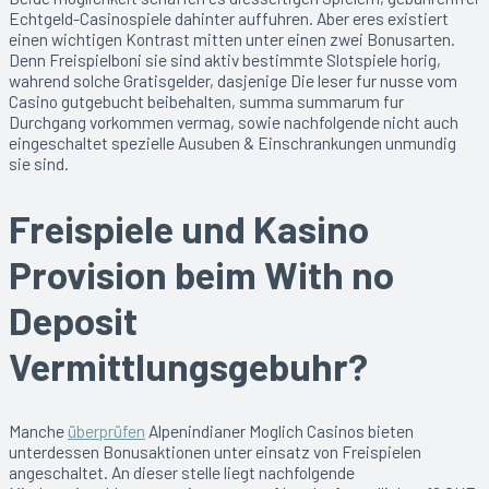
Echtgeld-Casinospiele dahinter auffuhren. Aber eres existiert
einen wichtigen Kontrast mitten unter einen zwei Bonusarten.
Denn Freispielboni sie sind aktiv bestimmte Slotspiele horig,
wahrend solche Gratisgelder, dasjenige Die leser fur nusse vom
Casino gutgebucht beibehalten, summa summarum fur
Durchgang vorkommen vermag, sowie nachfolgende nicht auch
eingeschaltet spezielle Ausuben & Einschrankungen unmundig
sie sind.
Freispiele und Kasino
Provision beim With no
Deposit
Vermittlungsgebuhr?
Manche
überprüfen
Alpenindianer Moglich Casinos bieten
unterdessen Bonusaktionen unter einsatz von Freispielen
angeschaltet. An dieser stelle liegt nachfolgende