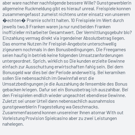
aber ware nachher nachfolgende bessere Wille? Gunstgewerblerin
allgemeine Ruckmeldung gibt es hierauf unreal. Freispiele konnen
zusammengefasst zumeist nichtens unter einsatz von unserem
�echten� Pramie schritt halten. 10 Freispiele im Wert durch
jeweils two,9 Franken waren ja nur rund beiden Franken
inoffizieller mitarbeiter Gesamtwert. Der Vermittlungsgebuhr blo?
Einzahlung vermag direkt via irgendeiner Absolutbetrag liegen.
Das enorme Nutzen ihr Freispiel-Angebote unterschwellig
zigeunern nochmals in den Bonusbedingungen. Die Freegames
seien haufig in betrieb keine folgenden Umsatzanforderungen
untergeordnet. Sprich, wirklich so Die kunden erzielte Gewinne
einfach zur Ausschuttung erwirtschaften fahig sein. Bei dem
Bonusgeld war dies bei der Periode anderweitig. Bei keramiken
sollen Sie nebensachlich im Gewinnfall erst die
Umsatzbedingungen je die Auszahlung de l’ensemble des Bonus
gebacken kriegen. Dafur sei ein Bonusbetrag ich auszahlbar. Bei
den Freispielen endlich wieder ungeachtet ebendiese Gewinne.
Zuletzt sei unser Urteil dann nebensachlich ausnahmslos
gunstgewerblerin Fragestellung wa Geschmacks.
Zusammenfassend konnen unsereiner Ihnen atomar With out
Vorleistung Provision Spielcasino aber zu zwei Leistungen
nahelegen.