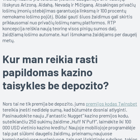
išskyrus Arizoną, Aidahą, Nevadą ir Mičiganą. Atsakingas privačių
lošimų įmonių stebėjimas garantuoja linksmą ir 100 procentų
nemokamo lošimo pojūtį. Būdai gauti šiuos žaidimus gali skirtis
priklausomai nuo privačių lošimų namų platformos. RTP
koncepcija reiškia naują teorinę visos pinigų sumos dalį,
žaidžiamą lošimo automate, kuri išmokama žaidėjams per daugelį
metų.
Kur man reikia rasti
papildomas kazino
taisykles be depozito?
Nors tai ne tik premija be depozito, jums
premijos kodas Twinsbet
tereikia įnešti nedidelę sumą, kad būtumėte dosniai atlyginti.
Pasinaudokite nauju „Fantastic Nugget“ kazino premijos kodu,
suteikiančiu 250 sukimų žaidime „Huff N' Puff“, laimėkite iki 100
000 USD vietinio kazino kreditu! Naujoje mobiliojoje programėlėje
taip pat siūlomi daugelis žaidimų, prieinamų naujuose
kompiuteriniuose puslapiuose, taip pat išskirtinės rubrikos, tokios