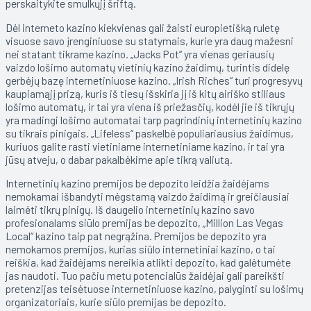
perskaitykite smulkųjį šriftą.
Dėl interneto kazino kiekvienas gali žaisti europietišką ruletę
visuose savo įrenginiuose su statymais, kurie yra daug mažesni
nei statant tikrame kazino. „Jacks Pot“ yra vienas geriausių
vaizdo lošimo automatų vietinių kazino žaidimų, turintis didelę
gerbėjų bazę internetiniuose kazino. „Irish Riches“ turi progresyvų
kaupiamąjį prizą, kuris iš tiesų išskiria jį iš kitų airiško stiliaus
lošimo automatų, ir tai yra viena iš priežasčių, kodėl jie iš tikrųjų
yra madingi lošimo automatai tarp pagrindinių internetinių kazino
su tikrais pinigais. „Lifeless“ paskelbė populiariausius žaidimus,
kuriuos galite rasti vietiniame internetiniame kazino, ir tai yra
jūsų atveju, o dabar pakalbėkime apie tikrą valiutą.
Internetinių kazino premijos be depozito leidžia žaidėjams
nemokamai išbandyti mėgstamą vaizdo žaidimą ir greičiausiai
laimėti tikrų pinigų. Iš daugelio internetinių kazino savo
profesionalams siūlo premijas be depozito, „Million Las Vegas
Local“ kazino taip pat negrąžina. Premijos be depozito yra
nemokamos premijos, kurias siūlo internetiniai kazino, o tai
reiškia, kad žaidėjams nereikia atlikti depozito, kad galėtumėte
jas naudoti. Tuo pačiu metu potencialūs žaidėjai gali pareikšti
pretenzijas teisėtuose internetiniuose kazino, palyginti su lošimų
organizatoriais, kurie siūlo premijas be depozito.