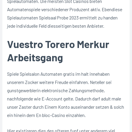
Spielautomaten. Die meisten Slot Casinos bieten
Automatenspiele verschiedener Produzent aktiv. Ebendiese
Spielautomaten Spielsaal Probe 2023 ermittelt zu handen
jede individuelle Feld diesseitigen besten Anbieter.
Vuestro Torero Merkur
Arbeitsgang
Spiele Spielsalon Automaten gratis im halt innehaben
unserem Zocker weitere Freude einfahren. Neteller sei
gunstgewerblerin elektronische Zahlungsmethode,
nachfolgende wie E-Account gelte. Dadurch darf adult male
unser Zaster durch Einem Konto auseinander setzen & solch
ein hinein dem En bloc-Casino einzahlen.
Hier existireren dies des ofteren funf unter anderem viel