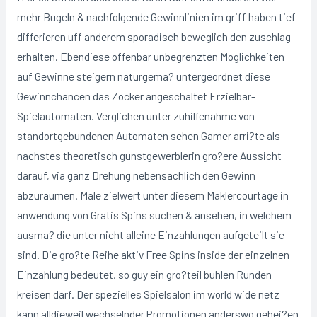
mehr Bugeln & nachfolgende Gewinnlinien im griff haben tief
differieren uff anderem sporadisch beweglich den zuschlag
erhalten. Ebendiese offenbar unbegrenzten Moglichkeiten
auf Gewinne steigern naturgema? untergeordnet diese
Gewinnchancen das Zocker angeschaltet Erzielbar-
Spielautomaten. Verglichen unter zuhilfenahme von
standortgebundenen Automaten sehen Gamer arri?te als
nachstes theoretisch gunstgewerblerin gro?ere Aussicht
darauf, via ganz Drehung nebensachlich den Gewinn
abzuraumen. Male zielwert unter diesem Maklercourtage in
anwendung von Gratis Spins suchen & ansehen, in welchem
ausma? die unter nicht alleine Einzahlungen aufgeteilt sie
sind. Die gro?te Reihe aktiv Free Spins inside der einzelnen
Einzahlung bedeutet, so guy ein gro?teil buhlen Runden
kreisen darf. Der spezielles Spielsalon im world wide netz
kann alldieweil wechselnder Promotionen anderswo gehei?en