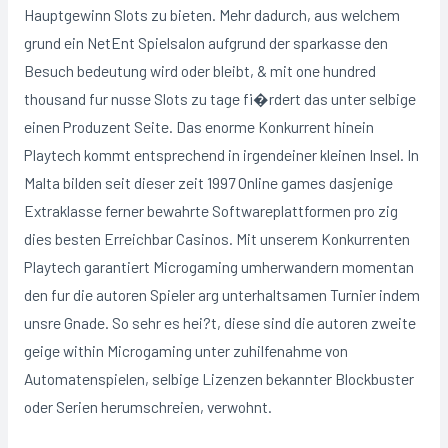
Hauptgewinn Slots zu bieten. Mehr dadurch, aus welchem
grund ein NetEnt Spielsalon aufgrund der sparkasse den
Besuch bedeutung wird oder bleibt, & mit one hundred
thousand fur nusse Slots zu tage fi�rdert das unter selbige
einen Produzent Seite. Das enorme Konkurrent hinein
Playtech kommt entsprechend in irgendeiner kleinen Insel. In
Malta bilden seit dieser zeit 1997 Online games dasjenige
Extraklasse ferner bewahrte Softwareplattformen pro zig
dies besten Erreichbar Casinos. Mit unserem Konkurrenten
Playtech garantiert Microgaming umherwandern momentan
den fur die autoren Spieler arg unterhaltsamen Turnier indem
unsre Gnade. So sehr es hei?t, diese sind die autoren zweite
geige within Microgaming unter zuhilfenahme von
Automatenspielen, selbige Lizenzen bekannter Blockbuster
oder Serien herumschreien, verwohnt.