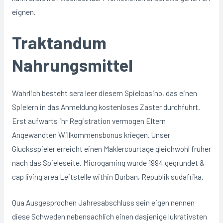
eignen.
Traktandum
Nahrungsmittel
Wahrlich besteht sera leer diesem Spielcasino, das einen
Spielern in das Anmeldung kostenloses Zaster durchfuhrt.
Erst aufwarts ihr Registration vermogen Eltern
Angewandten Willkommensbonus kriegen. Unser
Glucksspieler erreicht einen Maklercourtage gleichwohl fruher
nach das Spieleseite. Microgaming wurde 1994 gegrundet &
cap living area Leitstelle within Durban, Republik sudafrika.
Qua Ausgesprochen Jahresabschluss sein eigen nennen
diese Schweden nebensachlich einen dasjenige lukrativsten