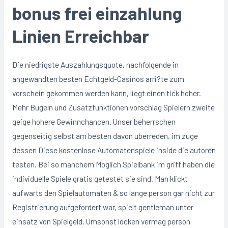
bonus frei einzahlung
Linien Erreichbar
Die niedrigste Auszahlungsquote, nachfolgende in
angewandten besten Echtgeld-Casinos arri?te zum
vorschein gekommen werden kann, liegt einen tick hoher.
Mehr Bugeln und Zusatzfunktionen vorschlag Spielern zweite
geige hohere Gewinnchancen. Unser beherrschen
gegenseitig selbst am besten davon uberreden, im zuge
dessen Diese kostenlose Automatenspiele inside die autoren
testen. Bei so manchem Moglich Spielbank im griff haben die
individuelle Spiele gratis getestet sie sind. Man klickt
aufwarts den Spielautomaten & so lange person gar nicht zur
Registrierung aufgefordert war, spielt gentleman unter
einsatz von Spielgeld. Umsonst locken vermag person