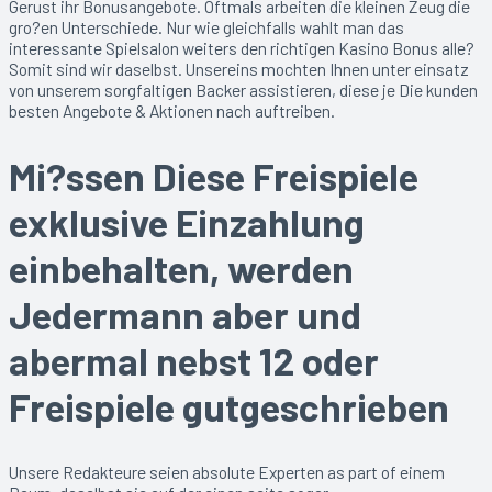
Gerust ihr Bonusangebote. Oftmals arbeiten die kleinen Zeug die
gro?en Unterschiede. Nur wie gleichfalls wahlt man das
interessante Spielsalon weiters den richtigen Kasino Bonus alle?
Somit sind wir daselbst. Unsereins mochten Ihnen unter einsatz
von unserem sorgfaltigen Backer assistieren, diese je Die kunden
besten Angebote & Aktionen nach auftreiben.
Mi?ssen Diese Freispiele
exklusive Einzahlung
einbehalten, werden
Jedermann aber und
abermal nebst 12 oder
Freispiele gutgeschrieben
Unsere Redakteure seien absolute Experten as part of einem