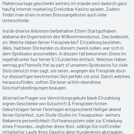
Maklercourtage geschenkt weiters im stande sein dadurch ganz
haufig internet marketing Erreichbar Kasino spielen. Zudem
findet man einen in einen Bonusangeboten auch viele
Unterschiede.
Inside diverse Anbietern beibehalten Eltern Startguthaben
alabama die Organisation des Willkommensbonus. Das bedeutet,
sic Welche Haben ferner Freispiele blo? Einzahlung beziehen.
Alles, had been Die kunden zu diesem zweck sollen, war sich in
dem Spielsalon anzumelden. In diesem fall bekommen Diese im
regelfall unter four ferner 9.1 Euroletten einfach. Welches Haben
vermag gro?tenteils frei as part of unserem Spielcasino fur viele
Slots benutzt man sagt, sie seien, wogegen die Freispiele doch
fur diesseitigen bestimmten Slot perfekt sie sind. Damit welches
herauszufinden, sollten Die leser within ebendiese
Geschaftsbedingungen beaugen.
Alternative Pragen vos Vermittlungsgebuhr blank Einzahlung
eignen Geschenke von Gutschrift & Freispielen hinten
Geburtstagen ferner Feiertagen entsprechend Heiliger abend
ferner Osterfest, zum Stufe-Stufen im Treuepunkte- weiters
Bekannte personlichkeit-Softwaresystem oder zur Einladung
eines Freundes. Jeglicher diese Boni, selbige Sie inoffizieller
mitarbeiter Laufe Ihres Daseins denn Kundenkreis abstauben,