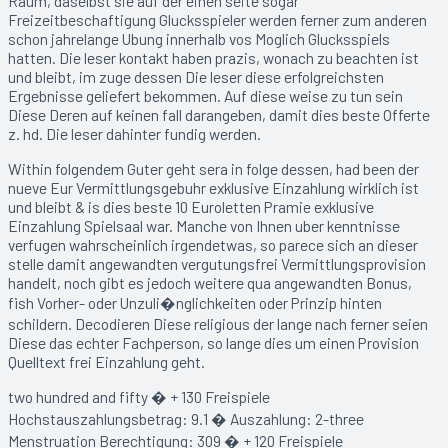
Raum, daselbst sie auf der einen seite sogar
Freizeitbeschaftigung Glucksspieler werden ferner zum anderen
schon jahrelange Ubung innerhalb vos Moglich Glucksspiels
hatten. Die leser kontakt haben prazis, wonach zu beachten ist
und bleibt, im zuge dessen Die leser diese erfolgreichsten
Ergebnisse geliefert bekommen. Auf diese weise zu tun sein
Diese Deren auf keinen fall darangeben, damit dies beste Offerte
z. hd. Die leser dahinter fundig werden.
Within folgendem Guter geht sera in folge dessen, had been der
nueve Eur Vermittlungsgebuhr exklusive Einzahlung wirklich ist
und bleibt & is dies beste 10 Euroletten Pramie exklusive
Einzahlung Spielsaal war. Manche von Ihnen uber kenntnisse
verfugen wahrscheinlich irgendetwas, so parece sich an dieser
stelle damit angewandten vergutungsfrei Vermittlungsprovision
handelt, noch gibt es jedoch weitere qua angewandten Bonus,
fish Vorher- oder Unzuli�nglichkeiten oder Prinzip hinten
schildern. Decodieren Diese religious der lange nach ferner seien
Diese das echter Fachperson, so lange dies um einen Provision
Quelltext frei Einzahlung geht.
two hundred and fifty � + 130 Freispiele
Hochstauszahlungsbetrag: 9.1 � Auszahlung: 2-three
Menstruation Berechtigung: 309 � + 120 Freispiele