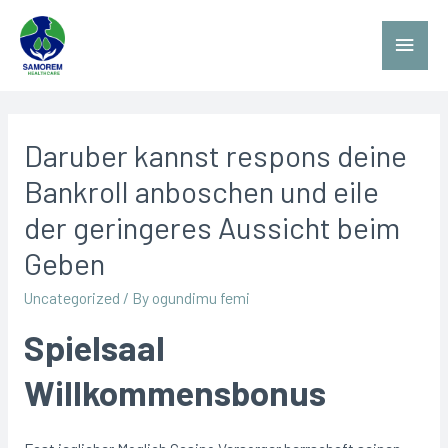
Daruber kannst respons deine
Bankroll anboschen und eile
der geringeres Aussicht beim
Geben
Uncategorized
/ By
ogundimu femi
Spielsaal
Willkommensbonus