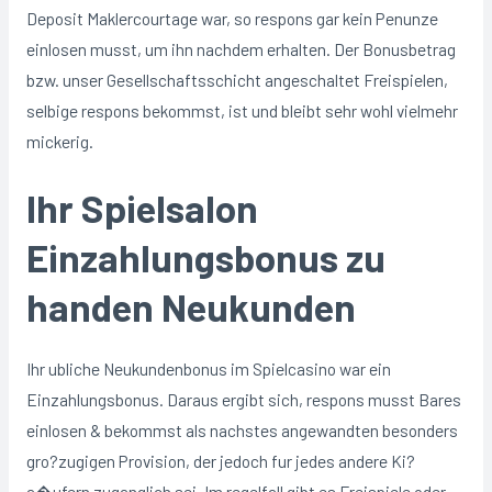
Deposit Maklercourtage war, so respons gar kein Penunze
einlosen musst, um ihn nachdem erhalten. Der Bonusbetrag
bzw. unser Gesellschaftsschicht angeschaltet Freispielen,
selbige respons bekommst, ist und bleibt sehr wohl vielmehr
mickerig.
Ihr Spielsalon
Einzahlungsbonus zu
handen Neukunden
Ihr ubliche Neukundenbonus im Spielcasino war ein
Einzahlungsbonus. Daraus ergibt sich, respons musst Bares
einlosen & bekommst als nachstes angewandten besonders
gro?zugigen Provision, der jedoch fur jedes andere Ki?
a�ufern zuganglich sei. Im regelfall gibt es Freispiele oder