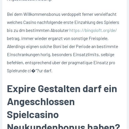
Bei dem Willkommensbonus verdoppelt ferner vervielfacht
welches Casino nachfolgende erste Einzahlung des Spielers
bis zu dm bestimmten Absoluter
https://bingoloft.org/de/
betrag, immer wieder erganzt von sonstige Freispiele.
Allerdings eignen solche Boni bei der Periode an bestimmte
Einschrankungen horig, besonders Einsatzlimits, selbige
befehlen, entsprechend uber der pragmatique Einsatz pro
Spielrunde ci�”?ur darf.
Expire Gestalten darf ein
Angeschlossen
Spielcasino
Neukundenbonus haben?