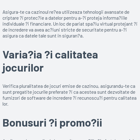
Asigura-te ca cazinoul re?ea utilizeaza tehnologii avansate de
criptare ?i protec?ie a datelor pentru a-?i proteja informa?iile
individuale ?i financiare. Un loc de pariat spa?iu virtual protejant ?i
de incredere va avea ac?iuni stricte de securitate pentru a-?i
asigura ca datele tale sunt in siguran?a.
Varia?ia ?i calitatea
jocurilor
Verifica pluralitatea de jocuri emise de cazinou, asigurandu-te ca
sunt pregatite jocurile preferate ?i ca acestea sunt dezvoltate de
furnizori de software de incredere ?i recunoscu?i pentru calitatea
lor.
Bonusuri ?i promo?ii