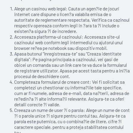
Alege un casinou web legal: Cauta un agen?ie de jocuri
internet care dispune o licen?a valabila emisa de o
autoritate de reglementare respectata. Verifica ca cazinoul
respectiv opereaza conform legii in ?ara ta ?i include o
existen?a sigura ?i de incredere.
Acceseaza platforma-ul cazinoului: Acceseaza site-ul
cazinoului web conform legii intermediul cu ajutorul unui
browser re?ea pe notebook sau dispozitiv mobil.
Apasa butonul “Inregistreaza-te” sau “Creaza identitate
digitala”: Pe pagina principala a cazinoului, vei gasi de
obicei un comanda sau un link care te va duce la formularul
de registrare utilizator. Apasa pe acest tasta pentru a ini?ia
procesul de deschidere cont.
Completeaza formularul de creare cont: Vei fi solicitat sa
completezi un chestionar cu informa?iile tale specifice,
cum ar fi numele, adresa de e-mail, data na?terii, adresa de
re?edin?a ?i alte informa?ii relevante. Asigura-te ca oferi
detalii corecte ?i valide.
Creeaza un nume de user ?i o parola: Alege un nume de cont
?i o parola unice ?i sigure pentru contul tau. Asigura-te ca
parola este puternica, cu o combina?ie de litere, cifre ?i
caractere speciale, pentru a proteja stabilitatea contului
tau.