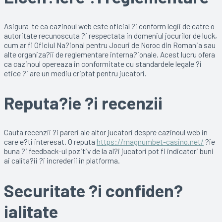
Asigura-te ca cazinoul web este oficial ?i conform legii de catre o
autoritate recunoscuta ?i respectata in domeniul jocurilor de luck,
cum ar fi Oficiul Na?ional pentru Jocuri de Noroc din Romania sau
alte organiza?ii de reglementare interna?ionale. Acest lucru ofera
ca cazinoul opereaza in conformitate cu standardele legale ?i
etice ?i are un mediu criptat pentru jucatori.
Reputa?ie ?i recenzii
Cauta recenzii ?i pareri ale altor jucatori despre cazinoul web in
care e?ti interesat. O reputa
https://magnumbet-casino.net/
?ie
buna ?i feedback-ul pozitiv de la al?i jucatori pot fi indicatori buni
ai calita?ii ?i increderii in platforma.
Securitate ?i confiden?
ialitate