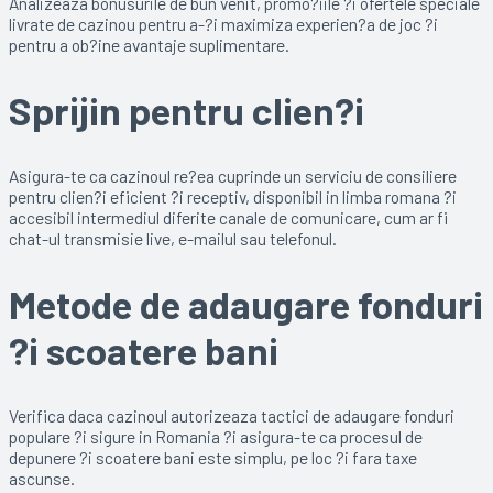
Analizeaza bonusurile de bun venit, promo?iile ?i ofertele speciale
livrate de cazinou pentru a-?i maximiza experien?a de joc ?i
pentru a ob?ine avantaje suplimentare.
Sprijin pentru clien?i
Asigura-te ca cazinoul re?ea cuprinde un serviciu de consiliere
pentru clien?i eficient ?i receptiv, disponibil in limba romana ?i
accesibil intermediul diferite canale de comunicare, cum ar fi
chat-ul transmisie live, e-mailul sau telefonul.
Metode de adaugare fonduri
?i scoatere bani
Verifica daca cazinoul autorizeaza tactici de adaugare fonduri
populare ?i sigure in Romania ?i asigura-te ca procesul de
depunere ?i scoatere bani este simplu, pe loc ?i fara taxe
ascunse.