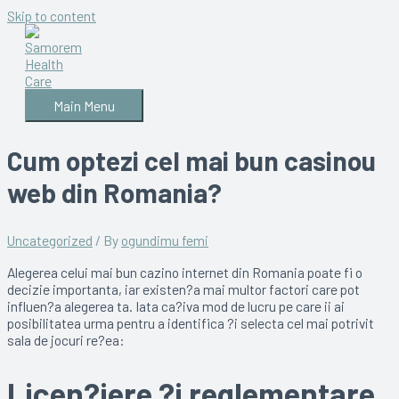
Skip to content
Main Menu
Cum optezi cel mai bun casinou
web din Romania?
Uncategorized
/ By
ogundimu femi
Alegerea celui mai bun cazino internet din Romania poate fi o
decizie importanta, iar existen?a mai multor factori care pot
influen?a alegerea ta. Iata ca?iva mod de lucru pe care ii ai
posibilitatea urma pentru a identifica ?i selecta cel mai potrivit
sala de jocuri re?ea:
Licen?iere ?i reglementare