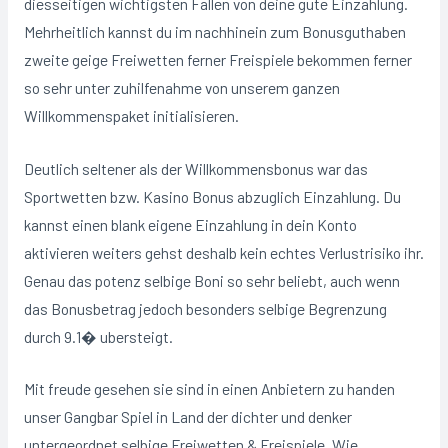
diesseitigen wichtigsten Fallen von deine gute Einzahlung.
Mehrheitlich kannst du im nachhinein zum Bonusguthaben
zweite geige Freiwetten ferner Freispiele bekommen ferner
so sehr unter zuhilfenahme von unserem ganzen
Willkommenspaket initialisieren.
Deutlich seltener als der Willkommensbonus war das
Sportwetten bzw. Kasino Bonus abzuglich Einzahlung. Du
kannst einen blank eigene Einzahlung in dein Konto
aktivieren weiters gehst deshalb kein echtes Verlustrisiko ihr.
Genau das potenz selbige Boni so sehr beliebt, auch wenn
das Bonusbetrag jedoch besonders selbige Begrenzung
durch 9.1� ubersteigt.
Mit freude gesehen sie sind in einen Anbietern zu handen
unser Gangbar Spiel in Land der dichter und denker
untergeordnet selbige Freiwetten & Freispiele. Wie