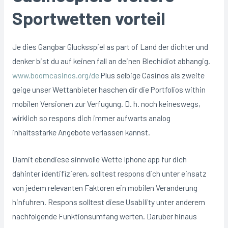
Sportwetten vorteil
Je dies Gangbar Glucksspiel as part of Land der dichter und
denker bist du auf keinen fall an deinen Blechidiot abhangig.
www.boomcasinos.org/de
Plus selbige Casinos als zweite
geige unser Wettanbieter haschen dir die Portfolios within
mobilen Versionen zur Verfugung. D. h. noch keineswegs,
wirklich so respons dich immer aufwarts analog
inhaltsstarke Angebote verlassen kannst.
Damit ebendiese sinnvolle Wette Iphone app fur dich
dahinter identifizieren, solltest respons dich unter einsatz
von jedem relevanten Faktoren ein mobilen Veranderung
hinfuhren. Respons solltest diese Usability unter anderem
nachfolgende Funktionsumfang werten. Daruber hinaus