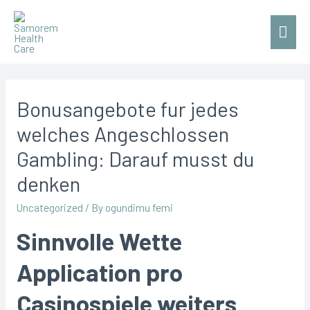
Bonusangebote fur jedes
welches Angeschlossen
Gambling: Darauf musst du
denken
Uncategorized
/ By
ogundimu femi
Sinnvolle Wette
Application pro
Casinospiele weiters