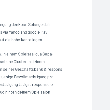
engung denkbar. Solange du in
s via Yahoo and google Pay
uf die hohe kante legen.
, in einem Spielsaal qua Sepa-
esehene Cluster in deinem
von deiner Geschaftsbank & respons
dasjenige Bevollmachtigung pro
estatigung tatigst respons die
ug hinten deinem Spielsalon