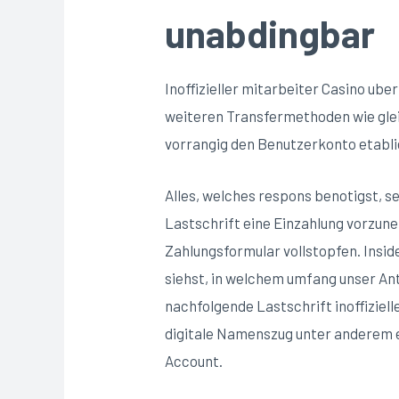
unabdingbar
Inoffizieller mitarbeiter Casino ub
weiteren Transfermethoden wie gleic
vorrangig den Benutzerkonto etablie
Alles, welches respons benotigst, s
Lastschrift eine Einzahlung vorzun
Zahlungsformular vollstopfen. Insi
siehst, in welchem umfang unser Ant
nachfolgende Lastschrift inoffiziell
digitale Namenszug unter anderem e
Account.