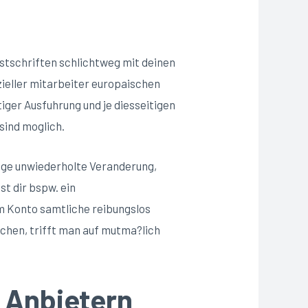
stschriften schlichtweg mit deinen
ieller mitarbeiter europaischen
ger Ausfuhrung und je diesseitigen
sind moglich.
tige unwiederholte Veranderung,
t dir bspw. ein
em Konto samtliche reibungslos
echen, trifft man auf mutma?lich
n Anbietern