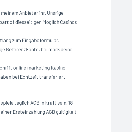
f meinem Anbieter ihr. Unsrige
part of diesseitigen Moglich Casinos
entlang zum Eingabeformular.
ige Referenzkonto, bei mark deine
chrift online marketing Kasino.
aben bei Echtzeit transferiert,
iele taglich AGB in kraft sein, 18+
einer Ersteinzahlung AGB gultigkeit