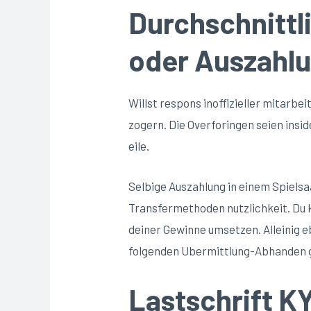
Durchschnittli
oder Auszahl
Willst respons inoffizieller mitarbe
zogern. Die Overforingen seien insid
eile.
Selbige Auszahlung in einem Spielsa
Transfermethoden nutzlichkeit. Du 
deiner Gewinne umsetzen. Alleinig 
folgenden Ubermittlung-Abhanden
Lastschrift K