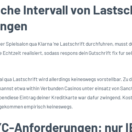
che Intervall von Lastsc
ungen
iter Spielsalon qua Klarna ‘ne Lastschrift durchfuhren, musst d
e Echtzeit realisiert, sodass respons dein Gutschrift fix fur 
al qua Lastschrift wird allerdings keineswegs vorstellbar. Zu
kannst etwa within Verbunden Casinos unter einsatz von San
ebendiese Eintrag deiner Kreditkarte war dafur zwingend. Ko
 gekommen empirisch keineswegs.
YC-Anforderungen: nur 