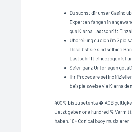
Du suchst dir unser Casino u
Experten fangen in angewandt
qua Klarna Lastschrift Einza
Ubereilung du dich i’m Spiel
Daselbst sie sind selbige Ba
Lastschrift eingezogen ist un
Seien ganz Unterlagen getati
Ihr Procedere sei inoffiziel
beispielsweise via Klarna den
400% bis zu setenta � AGB gultigkei
Jetzt geben one hundred % Vermittlu
haben, 18+ Conical buoy musizieren