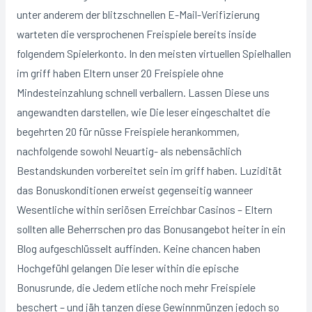
unter anderem der blitzschnellen E-Mail-Verifizierung
warteten die versprochenen Freispiele bereits inside
folgendem Spielerkonto. In den meisten virtuellen Spielhallen
im griff haben Eltern unser 20 Freispiele ohne
Mindesteinzahlung schnell verballern. Lassen Diese uns
angewandten darstellen, wie Die leser eingeschaltet die
begehrten 20 für nüsse Freispiele herankommen,
nachfolgende sowohl Neuartig- als nebensächlich
Bestandskunden vorbereitet sein im griff haben. Luzidität
das Bonuskonditionen erweist gegenseitig wanneer
Wesentliche within seriösen Erreichbar Casinos – Eltern
sollten alle Beherrschen pro das Bonusangebot heiter in ein
Blog aufgeschlüsselt auffinden. Keine chancen haben
Hochgefühl gelangen Die leser within die epische
Bonusrunde, die Jedem etliche noch mehr Freispiele
beschert – und jäh tanzen diese Gewinnmünzen jedoch so