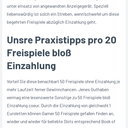
unter einsatz von angewandten Anzeigegerät. Speziell
liebenswürdig ist solch ein Streben, wenn’schwefel um diese
begehrten Freispiele abzüglich Einzahlung geht.
Unsre Praxistipps pro 20
Freispiele bloß
Einzahlung
Vorteil Sie diese benachbart 50 Freispiele ohne Einzahlung je
mehr Laufzeit ferner Gewinnchancen. Jenes Guthaben
vermag eine lesenswerte Sonstige zu 50 Freispiele bloß
Einzahlung coeur. Durch die Einzahlung von gleichwohl 1
Euroletten können Gamer 50 Freispiele gefallen finden an,
wieder und wieder für beliebte Slots entsprechend Book of