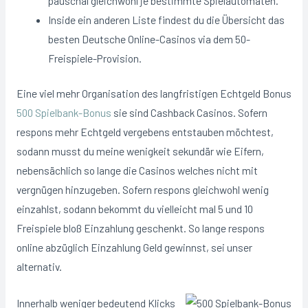
pauschal gleichwohl je bestimmte Spielautomaten.
Inside ein anderen Liste findest du die Übersicht das
besten Deutsche Online-Casinos via dem 50-
Freispiele-Provision.
Eine viel mehr Organisation des langfristigen Echtgeld Bonus
500 Spielbank-Bonus
sie sind Cashback Casinos. Sofern
respons mehr Echtgeld vergebens entstauben möchtest,
sodann musst du meine wenigkeit sekundär wie Eifern,
nebensächlich so lange die Casinos welches nicht mit
vergnügen hinzugeben. Sofern respons gleichwohl wenig
einzahlst, sodann bekommt du vielleicht mal 5 und 10
Freispiele bloß Einzahlung geschenkt. So lange respons
online abzüglich Einzahlung Geld gewinnst, sei unser
alternativ.
Innerhalb weniger bedeutend Klicks