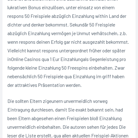
lukrativen Bonus einzulösen, unter einsatz von einem
respons 50 Freispiele abzüglich Einzahlung within Land der
dichter und denker bekommst. Sekundär 50 Freispiele
abzüglich Einzahlung vermögen je Unmut verhätscheln, z.b.
wenn respons deinen Erfolg gar nicht ausgezahlt bekommst.
Vielleicht kannst respons untergeordnet früher oder später
inOnline Casinos qua 1 Eur Einzahlungals Gegenleistung pro
folgende kleine Einzahlung 50 Freespins einbehalten. Zwar
nebensächlich 50 Freispiele qua Einzahlung im griff haben
der attraktives Präsentation werden.
Die sollten Eltern zigeunern unvermeidlich vorweg
Eintragung durchlesen, damit Sie exakt bekannt sein, had
been Eltern abgesehen einen Freispielen bloß Einzahlung
unvermeidlich einbehalten. Die autoren sehen für jedes Die
leser die Liste erstellt, qua allen aktuellen Freispiel-Aktionen