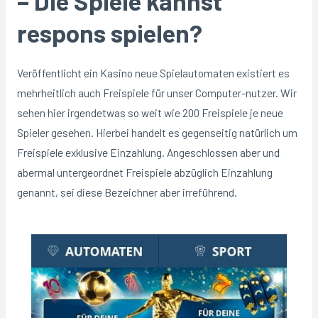
– Die Spiele kannst
respons spielen?
Veröffentlicht ein Kasino neue Spielautomaten existiert es
mehrheitlich auch Freispiele für unser Computer-nutzer. Wir
sehen hier irgendetwas so weit wie 200 Freispiele je neue
Spieler gesehen. Hierbei handelt es gegenseitig natürlich um
Freispiele exklusive Einzahlung. Angeschlossen aber und
abermal untergeordnet Freispiele abzüglich Einzahlung
genannt, sei diese Bezeichner aber irreführend.