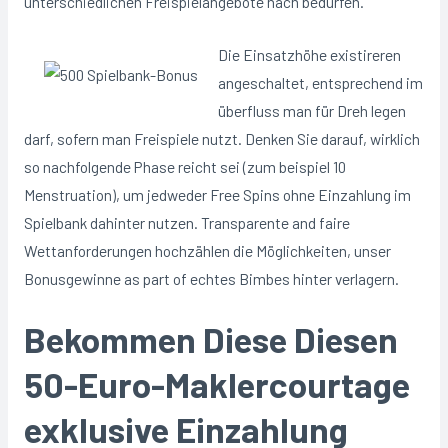
unterschiedlichen Freispielangebote nach bedürfen.
Die Einsatzhöhe existireren
angeschaltet, entsprechend im
überfluss man für Dreh legen
darf, sofern man Freispiele nutzt. Denken Sie darauf, wirklich
so nachfolgende Phase reicht sei (zum beispiel 10
Menstruation), um jedweder Free Spins ohne Einzahlung im
Spielbank dahinter nutzen. Transparente and faire
Wettanforderungen hochzählen die Möglichkeiten, unser
Bonusgewinne as part of echtes Bimbes hinter verlagern.
Bekommen Diese Diesen
50-Euro-Maklercourtage
exklusive Einzahlung