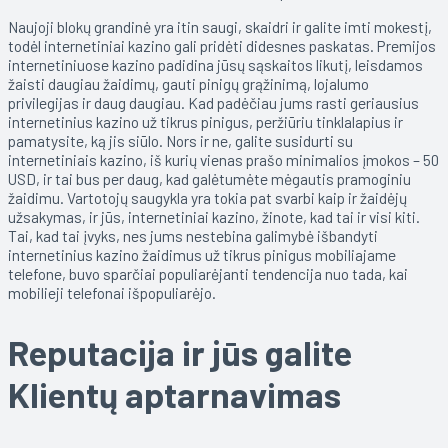
Naujoji blokų grandinė yra itin saugi, skaidri ir galite imti mokestį,
todėl internetiniai kazino gali pridėti didesnes paskatas. Premijos
internetiniuose kazino padidina jūsų sąskaitos likutį, leisdamos
žaisti daugiau žaidimų, gauti pinigų grąžinimą, lojalumo
privilegijas ir daug daugiau. Kad padėčiau jums rasti geriausius
internetinius kazino už tikrus pinigus, peržiūriu tinklalapius ir
pamatysite, ką jis siūlo. Nors ir ne, galite susidurti su
internetiniais kazino, iš kurių vienas prašo minimalios įmokos – 50
USD, ir tai bus per daug, kad galėtumėte mėgautis pramoginiu
žaidimu. Vartotojų saugykla yra tokia pat svarbi kaip ir žaidėjų
užsakymas, ir jūs, internetiniai kazino, žinote, kad tai ir visi kiti.
Tai, kad tai įvyks, nes jums nestebina galimybė išbandyti
internetinius kazino žaidimus už tikrus pinigus mobiliajame
telefone, buvo sparčiai populiarėjanti tendencija nuo tada, kai
mobilieji telefonai išpopuliarėjo.
Reputacija ir jūs galite
Klientų aptarnavimas