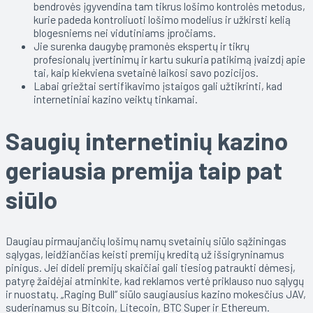
bendrovės įgyvendina tam tikrus lošimo kontrolės metodus,
kurie padeda kontroliuoti lošimo modelius ir užkirsti kelią
blogesniems nei vidutiniams įpročiams.
Jie surenka daugybę pramonės ekspertų ir tikrų
profesionalų įvertinimų ir kartu sukuria patikimą įvaizdį apie
tai, kaip kiekviena svetainė laikosi savo pozicijos.
Labai griežtai sertifikavimo įstaigos gali užtikrinti, kad
internetiniai kazino veiktų tinkamai.
Saugių internetinių kazino
geriausia premija taip pat
siūlo
Daugiau pirmaujančių lošimų namų svetainių siūlo sąžiningas
sąlygas, leidžiančias keisti premijų kreditą už išsigryninamus
pinigus. Jei dideli premijų skaičiai gali tiesiog patraukti dėmesį,
patyrę žaidėjai atminkite, kad reklamos vertė priklauso nuo sąlygų
ir nuostatų. „Raging Bull“ siūlo saugiausius kazino mokesčius JAV,
suderinamus su Bitcoin, Litecoin, BTC Super ir Ethereum.