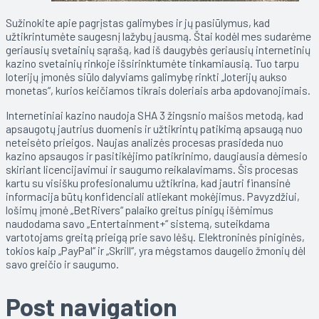
Sužinokite apie pagrįstas galimybes ir jų pasiūlymus, kad
užtikrintumėte saugesnį lažybų jausmą. Štai kodėl mes sudarėme
geriausių svetainių sąrašą, kad iš daugybės geriausių internetinių
kazino svetainių rinkoje išsirinktumėte tinkamiausią. Tuo tarpu
loterijų įmonės siūlo dalyviams galimybę rinkti „loterijų aukso
monetas“, kurios keičiamos tikrais doleriais arba apdovanojimais.
Internetiniai kazino naudoja SHA 3 žingsnio maišos metodą, kad
apsaugotų jautrius duomenis ir užtikrintų patikimą apsaugą nuo
neteisėto prieigos. Naujas analizės procesas prasideda nuo
kazino apsaugos ir pasitikėjimo patikrinimo, daugiausia dėmesio
skiriant licencijavimui ir saugumo reikalavimams. Šis procesas
kartu su visišku profesionalumu užtikrina, kad jautri finansinė
informacija būtų konfidenciali atliekant mokėjimus. Pavyzdžiui,
lošimų įmonė „BetRivers“ palaiko greitus pinigų išėmimus
naudodama savo „Entertainment+“ sistemą, suteikdama
vartotojams greitą prieigą prie savo lėšų. Elektroninės piniginės,
tokios kaip „PayPal“ ir „Skrill“, yra mėgstamos daugelio žmonių dėl
savo greičio ir saugumo.
Post navigation