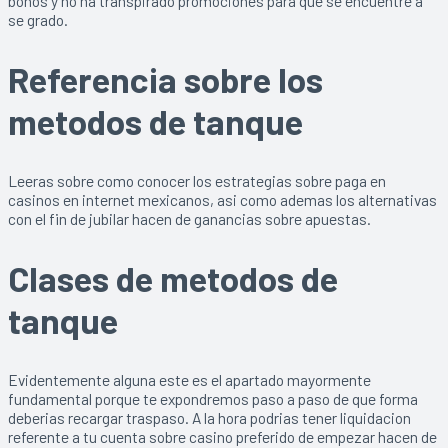
bonos y no ha transpirado promociones para que se encuentre a
se grado.
Referencia sobre los
metodos de tanque
Leeras sobre como conocer los estrategias sobre paga en
casinos en internet mexicanos, asi como ademas los alternativas
con el fin de jubilar hacen de ganancias sobre apuestas.
Clases de metodos de
tanque
Evidentemente alguna este es el apartado mayormente
fundamental porque te expondremos paso a paso de que forma
deberias recargar traspaso. A la hora podrias tener liquidacion
referente a tu cuenta sobre casino preferido de empezar hacen de