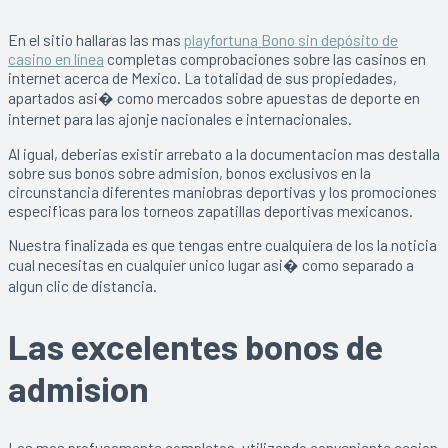
En el sitio hallaras las mas
playfortuna Bono sin depósito de
casino en línea
completas comprobaciones sobre las casinos en
internet acerca de Mexico. La totalidad de sus propiedades,
apartados asi� como mercados sobre apuestas de deporte en
internet para las ajonje nacionales e internacionales.
Al igual, deberias existir arrebato a la documentacion mas destalla
sobre sus bonos sobre admision, bonos exclusivos en la
circunstancia diferentes maniobras deportivas y los promociones
especificas para los torneos zapatillas deportivas mexicanos.
Nuestra finalizada es que tengas entre cualquiera de los la noticia
cual necesitas en cualquier unico lugar asi� como separado a
algun clic de distancia.
Las excelentes bonos de
admision
Las mas profusamente completos, utilizando conveniente cesion