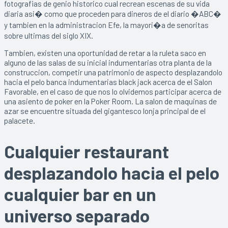
fotografias de genio historico cual recrean escenas de su vida
diaria asi� como que proceden para dineros de el diario �ABC�
y tambien en la administracion Efe, la mayori�a de senoritas
sobre ultimas del siglo XIX.
Tambien, existen una oportunidad de retar a la ruleta saco en
alguno de las salas de su inicial indumentarias otra planta de la
construccion, competir una patrimonio de aspecto desplazandolo
hacia el pelo banca indumentarias black jack acerca de el Salon
Favorable, en el caso de que nos lo olvidemos participar acerca de
una asiento de poker en la Poker Room. La salon de maquinas de
azar se encuentre situada del gigantesco lonja principal de el
palacete.
Cualquier restaurant
desplazandolo hacia el pelo
cualquier bar en un
universo separado