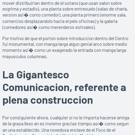
mover distribuirian dentro de el sotano (que usan salon sobre
esgrima y estadio), una planta sobre entresuelo (salas de charla,
version asi� como comedor), una planta primero (enorme sala,
comercios desplazandolo hacia el pelo oficinas) y la galeria
(comedores asi� como merenderos estivales).
Por motivo de que el porton sobre introduccion dentro del Centro
fui monumental, con manga larga algun genial arco sobre medio
momento asi� como un exagerado la entrada con manga larga
mayusculos columnas.
La Gigantesco
Comunicacion, referente a
plena construccion
Por consiguiente ahora, cualquier si no le importa hacerse amiga
de la grasa llevo an es invierno gracias tiempo asi� como segun
an una establecido. Una novedosa enclave de el Foco de el