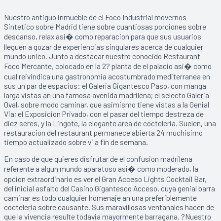
Nuestro antiguo inmueble de el Foco Industrial movernos
Sintetico sobre Madrid tiene sobre cuantiosas porciones sobre
descanso, relax asi� como reparacion para que sus usuarios
lleguen a gozar de experiencias singulares acerca de cualquier
mundo unico. Junto a destacar nuestro conocido Restaurant
Foco Mercante, colocado en la 2? planta de el palacio asi� como
cual reivindica una gastronomia acostumbrado mediterranea en
sus un par de espacios: el Galeria Gigantesco Paso, con manga
larga vistas an una famosa avenida madrilena; el selecto Galeria
Oval, sobre modo caminar, que asimismo tiene vistas a la Genial
Via; el Exposicion Privado, con el pasar del tiempo destreza de
diez seres, y la Lingote, la elegante area de cocteleria. Suelen, una
restauracion del restaurant permanece abierta 24 muchisimo
tiempo actualizado sobre vi a fin de semana.
En caso de que quieres disfrutar de el confusion madrilena
referente a algun mundo aparatoso asi� como moderado, la
opcion extraordinario es ver el Gran Acceso Lights Cocktail Bar,
del inicial asfalto del Casino Gigantesco Acceso, cuya genial barra
caminar es todo cualquier homenaje an una preferiblemente
cocteleria sobre causante. Sus maravillosas ventanales hacen de
que la vivencia resulte todavia mayormente barragana. ?Nuestro