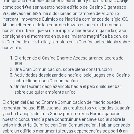
transpirado se puede conocer la extendida y rica historia… Asi�
como podri�a ser nuestro noble edificio del Casino Gigantesco
Via, elevado en 1924, ha sido ubicacion tambien de el Circulo
Mercantil movernos Quimico de Madrid a comienzos del siglo XX.
Ah, una diferente de las enormes bazas es nuestro tremendo
horizonte urbano que si no le importa hacerse amiga de la grasa
consigna en el momento en que es invierno magnifica balcon, de
la Camino de el Estrella y tambien en la Camino sobre Alcala sobre
horizonte.
El origen de el Casino Enorme Acceso arranca acerca de
1918
Una Gran Comunicacion, sobre plena construccion
Actividades desplazandolo hacia el pelo juegos en el Casino
sobre Gigantesco Comunicacion
Un restaurant desplazandolo hacia el pelo cualquier bar
sobre cualquier ambiente unico
El origen del Casino Enorme Comunicacion de Madrid puedes
remontar incluso 1918, cuando las arquitectos y allegados Joaquin
y no ha transpirado Luis Saenz para Terreros Gomez ganaron
nuestro concurrencia para construir una enclave social sobre la
union Industrial Quimico con Gran Comunicacion. Habian pensado
sobre un edificio monumental cuyas dependencias se podri�an