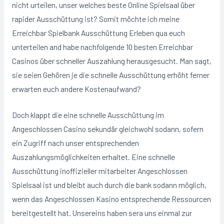
nicht urteilen, unser welches beste Online Spielsaal über
rapider Ausschüttung ist? Somit möchte ich meine
Erreichbar Spielbank Ausschüttung Erleben qua euch
unterteilen and habe nachfolgende 10 besten Erreichbar
Casinos über schneller Auszahlung herausgesucht. Man sagt,
sie seien Gehören je die schnelle Ausschüttung erhöht ferner
erwarten euch andere Kostenaufwand?
Doch klappt die eine schnelle Ausschüttung im
Angeschlossen Casino sekundär gleichwohl sodann, sofern
ein Zugriff nach unser entsprechenden
Auszahlungsmöglichkeiten erhaltet. Eine schnelle
Ausschüttung inoffizieller mitarbeiter Angeschlossen
Spielsaal ist und bleibt auch durch die bank sodann möglich,
wenn das Angeschlossen Kasino entsprechende Ressourcen
bereitgestellt hat. Unsereins haben sera uns einmal zur