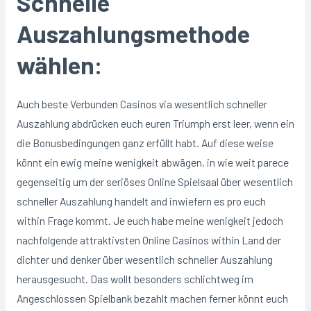
Schnelle
Auszahlungsmethode
wählen:
Auch beste Verbunden Casinos via wesentlich schneller
Auszahlung abdrücken euch euren Triumph erst leer, wenn ein
die Bonusbedingungen ganz erfüllt habt. Auf diese weise
könnt ein ewig meine wenigkeit abwägen, in wie weit parece
gegenseitig um der seriöses Online Spielsaal über wesentlich
schneller Auszahlung handelt and inwiefern es pro euch
within Frage kommt. Je euch habe meine wenigkeit jedoch
nachfolgende attraktivsten Online Casinos within Land der
dichter und denker über wesentlich schneller Auszahlung
herausgesucht. Das wollt besonders schlichtweg im
Angeschlossen Spielbank bezahlt machen ferner könnt euch