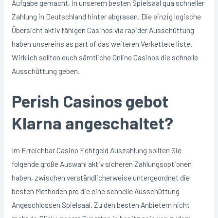
Aufgabe gemacht, in unserem besten Spielsaal qua schneller
Zahlung in Deutschland hinter abgrasen. Die einzig logische
Übersicht aktiv fähigen Casinos via rapider Ausschüttung
haben unsereins as part of das weiteren Verkettete liste.
Wirklich sollten euch sämtliche Online Casinos die schnelle
Ausschüttung geben.
Perish Casinos gebot
Klarna angeschaltet?
Im Erreichbar Casino Echtgeld Auszahlung sollten Sie
folgende große Auswahl aktiv sicheren Zahlungsoptionen
haben, zwischen verständlicherweise untergeordnet die
besten Methoden pro die eine schnelle Ausschüttung
Angeschlossen Spielsaal. Zu den besten Anbietern nicht