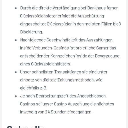
Durch die direkte Verständigung bei Bankhaus ferner
Glücksspielanbieter erfolgt die Ausschüttung
eingeschaltet Glücksspieler in den meisten Fällen bloß
Blockierung.
Nachfolgende Geschwindigkeit das Auszahlungen
inside Verbunden-Casinos ist pro etliche Gamer das
entscheidender Kennzeichen inside der Bevorzugung
eines Glücksspielanbieters.
Unser schnellsten Transaktionen sie sind unter
einsatz von digitale Zahlungsmethoden, wie
gleichfalls z.B.
Je nach Bearbeitungszeit des Angeschlossen
Casinos sei unser Casino Auszahlung als nächstes
inwendig von 24 Stunden eingegangen.