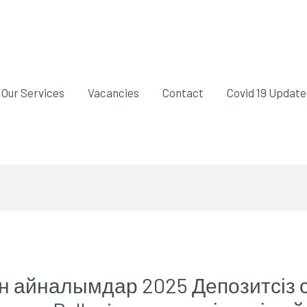
Our Services
Vacancies
Contact
Covid 19 Update
гін айналымдар 2025 Депозитсіз 