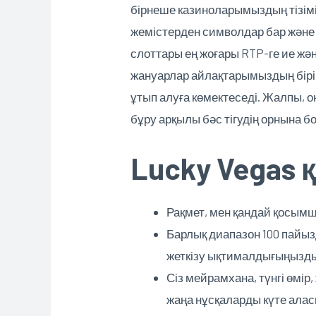
бірнеше казиноларымыздың тізімі!
жемістерден символдар бар және с
слоттары ең жоғары RTP-ге ие жән
жануарлар айлақтарымыздың бірі
ұтып алуға көмектеседі. Жалпы, о
бұру арқылы бәс тігудің орнына
Lucky Vegas 
Рақмет, мен қандай қосымш
Барлық диапазон 100 пайыз
жеткізу ықтималдығыңызды 
Сіз мейрамхана, түнгі өмір,
жаңа нұсқаларды күте алас