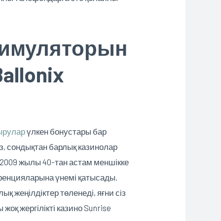
 симуляторын
allonix
дырулар
үлкен бонустары бар
з, сондықтан барлық казинолар
 2009 жылы 40-тан астам меншікке
еренцияларына үнемі қатысады.
ық жеңілдіктер төленеді, яғни сіз
жоқ жергілікті казино Sunrise