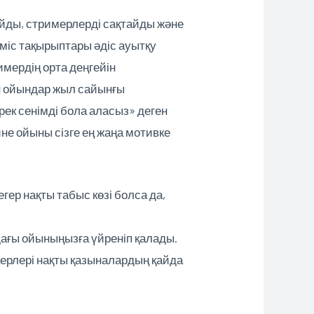
дайды, стримерлерді сақтайды және
еміс тақырыптары әдіс ауытқу
имердің орта деңгейін
н ойындар жыл сайынғы
рек сенімді бола аласыз» деген
йне ойыны сізге ең жаңа мотивке
гер нақты табыс көзі болса да,
одағы ойыныңызға үйреніп қалады.
ткерлері нақты қазыналардың қайда