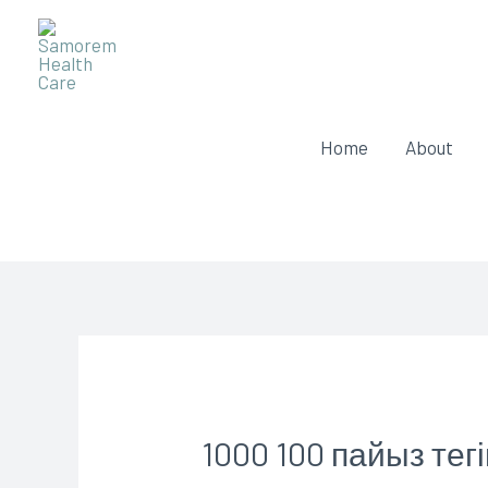
Home
About
1000 100 пайыз те