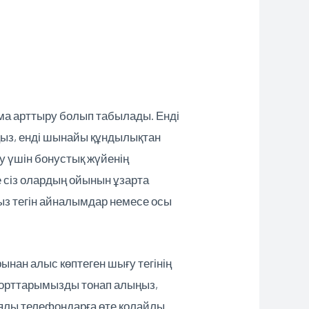
ршама арттыру болып табылады. Енді
дыңыз, енді шынайы құндылықтан
ту үшін бонустық жүйенің
не сіз олардың ойынын ұзарта
айыз тегін айналымдар немесе осы
нан алыс көптеген шығу тегінің
 порттарымызды тонап алыңыз,
 ұялы телефондарға өте қолайлы