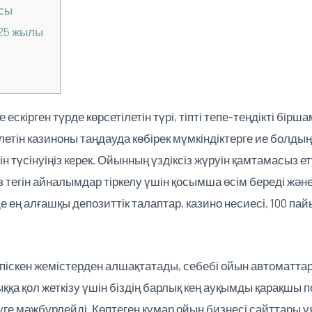
осы
025 жылы
 ескірген түрде көрсетілетін түрі, тіпті тепе-теңдікті бі
 келетін казиноны таңдауда көбірек мүмкіндіктерге ие бол
н түсінуіңіз керек. Ойынның үздіксіз жүруін қамтамасыз е
йыз тегін айналымдар тіркелу үшін қосымша өсім береді жә
де ең алғашқы депозиттік талаптар, казино несиесі, 100 п
іскен жемістерден алшақтатады, себебі ойын автоматтары
ыққа қол жеткізу үшін біздің барлық кең ауқымды қарақшы
үтуге мәжбүрлейді. Көптеген құмар ойын бизнесі сайттары