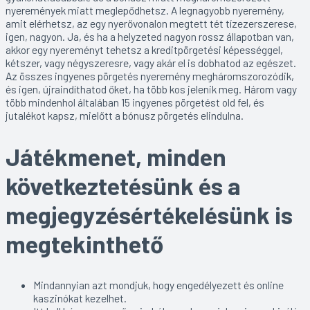
nyeremények miatt meglepődhetsz. A legnagyobb nyeremény,
amit elérhetsz, az egy nyerővonalon megtett tét tízezerszerese,
igen, nagyon. Ja, és ha a helyzeted nagyon rossz állapotban van,
akkor egy nyereményt tehetsz a kreditpörgetési képességgel,
kétszer, vagy négyszeresre, vagy akár el is dobhatod az egészet.
Az összes ingyenes pörgetés nyeremény megháromszorozódik,
és igen, újraindíthatod őket, ha több kos jelenik meg. Három vagy
több mindenhol általában 15 ingyenes pörgetést old fel, és
jutalékot kapsz, mielőtt a bónusz pörgetés elindulna.
Játékmenet, minden
következtetésünk és a
megjegyzésértékelésünk is
megtekinthető
Mindannyian azt mondjuk, hogy engedélyezett és online
kaszinókat kezelhet.