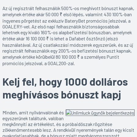
Az új regisztrált felhasználók 500%-os meghívott bónuszt kapnak,
amelynek értéke akár 50 000 ₹ első lépés, valamint 430 100%-ban
ingyenes pörgetést az exkluzív BateryBet promóciós jelszóval, a
GOALERY-vel. Az első napi felhasználók biztonságosabbak
lehetnek egy kiváló 160%-os alapbefizetési bónuszban, amelynek
értéke akár 16 100 000 ₹ is lehet a Dafabet ösztönző jelszó
használatával. Az új csatlakozási módszerek egyszerűek, és az új
regisztrált felhasználók egy 200%-os befizetési bónuszt kapnak,
amelynek értéke körülbelül 80 100 000 ₹ a személyes Puntit
promóciós jelszóval, a GOAL200-zal.
Kelj fel, hogy 1000 dolláros
meghívásos bónuszt kapj
Minden, amit nyilvánvalónak és
egyszerűnek találtunk, valóban
megkönnyíti az értékelést, és a próbaidőszak rögzítése
zökkenőmentesebb lesz. A rendkívüli nyeremények talán egy kicsit
gyakorlatiasabbak, de a bónusz miatt megháromszorozott