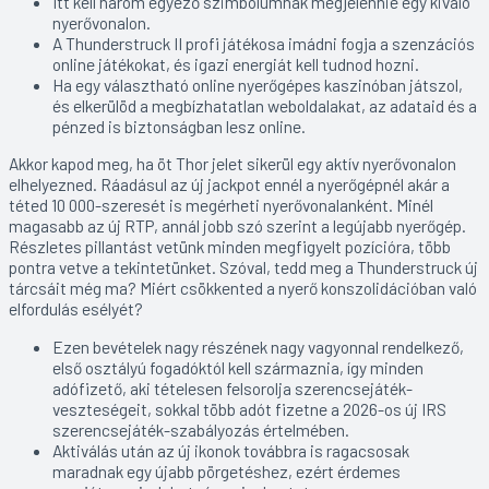
Itt kell három egyező szimbólumnak megjelennie egy kiváló
nyerővonalon.
A Thunderstruck II profi játékosa imádni fogja a szenzációs
online játékokat, és igazi energiát kell tudnod hozni.
Ha egy választható online nyerőgépes kaszinóban játszol,
és elkerülöd a megbízhatatlan weboldalakat, az adataid és a
pénzed is biztonságban lesz online.
Akkor kapod meg, ha öt Thor jelet sikerül egy aktív nyerővonalon
elhelyezned. Ráadásul az új jackpot ennél a nyerőgépnél akár a
téted 10 000-szeresét is megérheti nyerővonalanként. Minél
magasabb az új RTP, annál jobb szó szerint a legújabb nyerőgép.
Részletes pillantást vetünk minden megfigyelt pozícióra, több
pontra vetve a tekintetünket. Szóval, tedd meg a Thunderstruck új
tárcsáit még ma? Miért csökkented a nyerő konszolidációban való
elfordulás esélyét?
Ezen bevételek nagy részének nagy vagyonnal rendelkező,
első osztályú fogadóktól kell származnia, így minden
adófizető, aki tételesen felsorolja szerencsejáték-
veszteségeit, sokkal több adót fizetne a 2026-os új IRS
szerencsejáték-szabályozás értelmében.
Aktiválás után az új ikonok továbbra is ragacsosak
maradnak egy újabb pörgetéshez, ezért érdemes