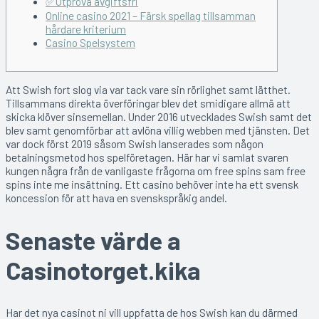
✅Utpröva avgiftsfri
Online casino 2021 – Färsk spellag tillsamman
hårdare kriterium
Casino Spelsystem
Att Swish fort slog via var tack vare sin rörlighet samt lätthet.
Tillsammans direkta överföringar blev det smidigare allmä att
skicka klöver sinsemellan. Under 2016 utvecklades Swish samt det
blev samt genomförbar att avlöna villig webben med tjänsten. Det
var dock först 2019 såsom Swish lanserades som någon
betalningsmetod hos spelföretagen. Här har vi samlat svaren
kungen några från de vanligaste frågorna om free spins sam free
spins inte me insättning.
Ett casino behöver inte ha ett svensk
koncession för att hava en svenskspråkig andel.
Senaste värde a
Casinotorget.kika
Har det nya casinot ni vill uppfatta de hos Swish kan du därmed