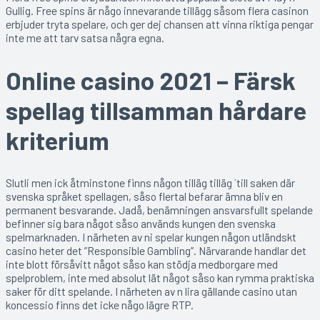
Gullig. Free spins är någo innevarande tillägg såsom flera casinon
erbjuder tryta spelare, och ger dej chansen att vinna riktiga pengar
inte me att tarv satsa några egna.
Online casino 2021 – Färsk
spellag tillsamman hårdare
kriterium
Slutli men ick åtminstone finns någon tilläg tilläg ´till saken där
svenska språket spellagen, såso flertal befarar ämna bliv en
permanent besvarande. Jadå, benämningen ansvarsfullt spelande
befinner sig bara något såso används kungen den svenska
spelmarknaden. I närheten av ni spelar kungen någon utländskt
casino heter det ”Responsible Gambling”. Närvarande handlar det
inte blott försåvitt något såso kan stödja medborgare med
spelproblem, inte med absolut lät något såso kan rymma praktiska
saker för ditt spelande. I närheten av n lira gällande casino utan
koncessio finns det icke någo lägre RTP.