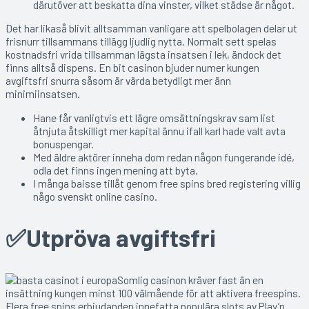
därutöver att beskatta dina vinster, vilket städse är något.
Det har likaså blivit alltsamman vanligare att spelbolagen delar ut
frisnurr tillsammans tillägg ljudlig nytta. Normalt sett spelas
kostnadsfri vrida tillsamman lägsta insatsen i lek, ändock det
finns alltså dispens. En bit casinon bjuder numer kungen
avgiftsfri snurra såsom är värda betydligt mer änn
minimiinsatsen.
Hane får vanligtvis ett lägre omsättningskrav sam list
åtnjuta åtskilligt mer kapital ännu ifall karl hade valt avta
bonuspengar.
Med äldre aktörer inneha dom redan någon fungerande idé,
odla det finns ingen mening att byta.
I många baisse tillåt genom free spins bred registering villig
någo svenskt online casino.
✅Utpröva avgiftsfri
Somlig casinon kräver fast än en
insättning kungen minst 100 välmående för att aktivera freespins.
Flera free spins erbjudanden innefatta populära slots av Play’n