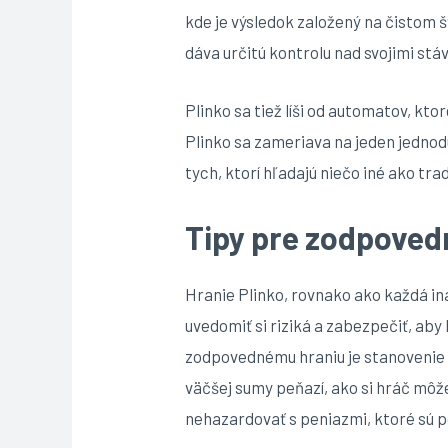
kde je výsledok založený na čistom šť
dáva určitú kontrolu nad svojimi stá
Plinko sa tiež líši od automatov, kt
Plinko sa zameriava na jeden jednod
tych, ktorí hľadajú niečo iné ako tra
Tipy pre zodpoved
Hranie Plinko, rovnako ako každá iná
uvedomiť si riziká a zabezpečiť, ab
zodpovednému hraniu je stanovenie s
väčšej sumy peňazí, ako si hráč môže
nehazardovať s peniazmi, ktoré sú 