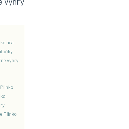
é výhry
nko hra
uľôčky
ľné výhry
 Plinko
nko
hry
e Plinko