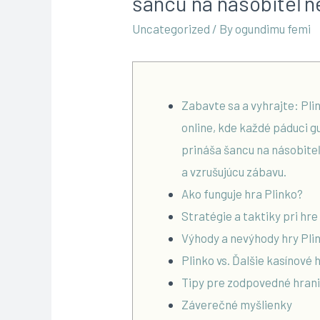
šancu na násobiteľn
Uncategorized
/ By
ogundimu femi
Zabavte sa a vyhrajte: Pli
online, kde každé páduci g
prináša šancu na násobite
a vzrušujúcu zábavu.
Ako funguje hra Plinko?
Stratégie a taktiky pri hre
Výhody a nevýhody hry Pli
Plinko vs. Ďalšie kasínové 
Tipy pre zodpovedné hrani
Záverečné myšlienky