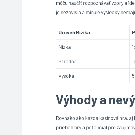
môžu naučiť rozpoznávať vzory a ide
je nezávislá a minulé výsledky nemaj
Úroveň Rizika
P
Nízka
1
Stredná
1
Vysoká
5
Výhody a nevý
Rovnako ako každá kasínová hra, aj 
priebeh hry a potenciál pre zaujímav