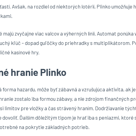
astí. Avšak, na rozdiel od niektorých lotérií, Plinko umožňuje 
vkami.
oré majú zvyčajne viac valcov a výherných línií. Automat ponúka 
uchý kľúč – dopad guľôčky do priehradky s multiplikátorom. P
dičné kasínové hry.
né hranie Plinko
 forma hazardu, môže byť zábavná a vzrušujúca aktivita, ak je
y hranie zostalo iba formou zábavy, a nie zdrojom finančných
i limitov pre vložky a čas strávený hraním. Dodržiavanie týc
 dovoliť. Ďalším dôležitým tipom je hrať iba s peniazmi, ktoré 
potrebné na pokrytie základných potrieb.