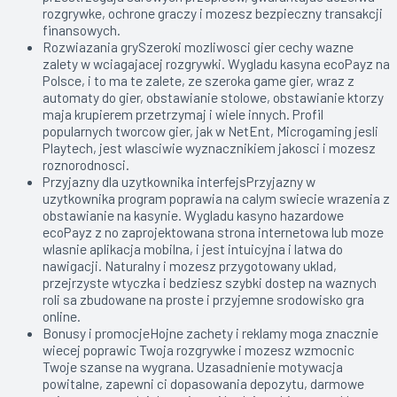
rozgrywke, ochrone graczy i mozesz bezpieczny transakcji
finansowych.
Rozwiazania grySzeroki mozliwosci gier cechy wazne
zalety w wciagajacej rozgrywki. Wygladu kasyna ecoPayz na
Polsce, i to ma te zalete, ze szeroka game gier, wraz z
automaty do gier, obstawianie stolowe, obstawianie ktorzy
maja krupierem przetrzymaj i wiele innych. Profil
popularnych tworcow gier, jak w NetEnt, Microgaming jesli
Playtech, jest wlasciwie wyznacznikiem jakosci i mozesz
roznorodnosci.
Przyjazny dla uzytkownika interfejsPrzyjazny w
uzytkownika program poprawia na calym swiecie wrazenia z
obstawianie na kasynie. Wygladu kasyno hazardowe
ecoPayz z no zaprojektowana strona internetowa lub moze
wlasnie aplikacja mobilna, i jest intuicyjna i latwa do
nawigacji. Naturalny i mozesz przygotowany uklad,
przejrzyste wtyczka i bedziesz szybki dostep na waznych
roli sa zbudowane na proste i przyjemne srodowisko gra
online.
Bonusy i promocjeHojne zachety i reklamy moga znacznie
wiecej poprawic Twoja rozgrywke i mozesz wzmocnic
Twoje szanse na wygrana. Uzasadnienie motywacja
powitalne, zapewni ci dopasowania depozytu, darmowe