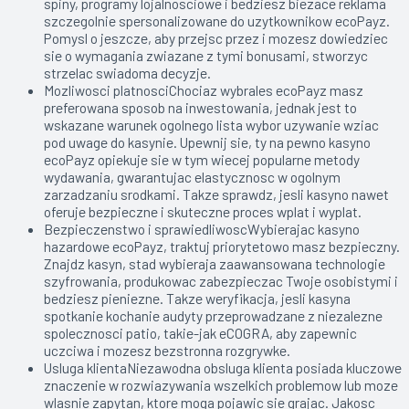
spiny, programy lojalnosciowe i bedziesz biezace reklama
szczegolnie spersonalizowane do uzytkownikow ecoPayz.
Pomysl o jeszcze, aby przejsc przez i mozesz dowiedziec
sie o wymagania zwiazane z tymi bonusami, stworzyc
strzelac swiadoma decyzje.
Mozliwosci platnosciChociaz wybrales ecoPayz masz
preferowana sposob na inwestowania, jednak jest to
wskazane warunek ogolnego lista wybor uzywanie wziac
pod uwage do kasynie. Upewnij sie, ty na pewno kasyno
ecoPayz opiekuje sie w tym wiecej popularne metody
wydawania, gwarantujac elastycznosc w ogolnym
zarzadzaniu srodkami. Takze sprawdz, jesli kasyno nawet
oferuje bezpieczne i skuteczne proces wplat i wyplat.
Bezpieczenstwo i sprawiedliwoscWybierajac kasyno
hazardowe ecoPayz, traktuj priorytetowo masz bezpieczny.
Znajdz kasyn, stad wybieraja zaawansowana technologie
szyfrowania, produkowac zabezpieczac Twoje osobistymi i
bedziesz pieniezne. Takze weryfikacja, jesli kasyna
spotkanie kochanie audyty przeprowadzane z niezalezne
spolecznosci patio, takie-jak eCOGRA, aby zapewnic
uczciwa i mozesz bezstronna rozgrywke.
Usluga klientaNiezawodna obsluga klienta posiada kluczowe
znaczenie w rozwiazywania wszelkich problemow lub moze
wlasnie zapytan, ktore moga pojawic sie grajac. Jakosc