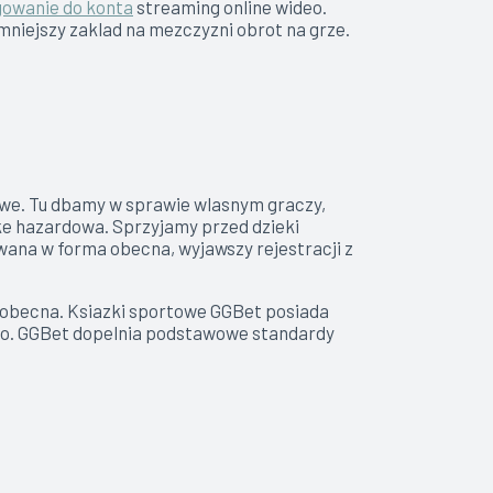
gowanie do konta
streaming online wideo.
niejszy zaklad na mezczyzni obrot na grze.
owe. Tu dbamy w sprawie wlasnym graczy,
ke hazardowa. Sprzyjamy przed dzieki
ana w forma obecna, wyjawszy rejestracji z
e obecna. Ksiazki sportowe GGBet posiada
acao. GGBet dopelnia podstawowe standardy