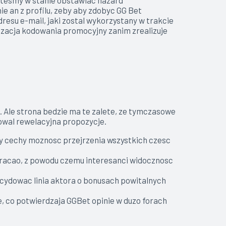
e an z profilu, zeby aby zdobyc GG Bet
resu e-mail, jaki zostal wykorzystany w trakcie
nizacja kodowania promocyjny zanim zrealizuje
 Ale strona bedzie ma te zalete, ze tymczasowe
owal rewelacyjna propozycje.
y cechy moznosc przejrzenia wszystkich czesc
Curacao, z powodu czemu interesanci widocznosc
ecydowac linia aktora o bonusach powitalnych
e, co potwierdzaja GGBet opinie w duzo forach