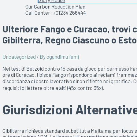
Glory House
Our Carbon Reduction Plan
Call Center: +01234 266444
Ulteriore Fango e Curacao, trovi c
Gibilterra, Regno Ciascuno o Esto
Uncategorized
/ By
ogundimu femi
Nei test di Betzoid contro 15 casa da gioco per permesso Fa
ore di Curacao. I bisca Fango rispondono ai reclami framme
discordanza di costo lavorativo sinon riflette nei gratifica:
requisiti di lettere oltre a alti (45x contro 35x).
Giurisdizioni Alternativ
Gibilterra richiede standard substitut a Malta ma per focus s
autoesclusione ADM. Le licenze UK permettono metodologicame