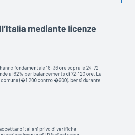
ll’Italia mediante licenze
i hanno fondamentale 18-36 ore sopra le 24-72
ende al 62% per balancements di 72-120 ore. La
onia comune (�1.200 contro �900), bensi durante
ccettano italiani privo di verifiche
tenzionalmente gli IP italiani verso