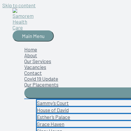
Skip to content
Main Menu
Home
About
Our Services
Vacancies
Contact
Covid 19 Update
Our Placements
Sammy’s Court
House of David
Esther’s Palace
Grace Haven