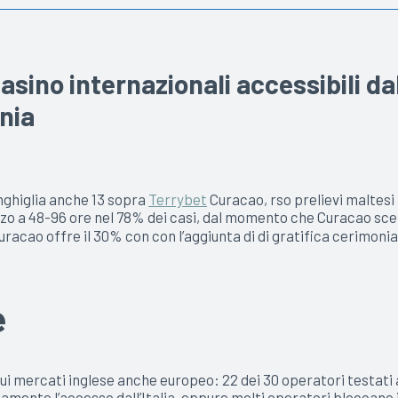
asino internazionali accessibili da
nia
nghiglia anche 13 sopra
Terrybet
Curacao, rso prelievi maltes
zzo a 48-96 ore nel 78% dei casi, dal momento che Curacao sc
 Curacao offre il 30% con con l’aggiunta di di gratifica cerim
e
ui mercati inglese anche europeo: 22 dei 30 operatori testati a
nte l’accesso dall’Italia, eppure molti operatori bloccano in