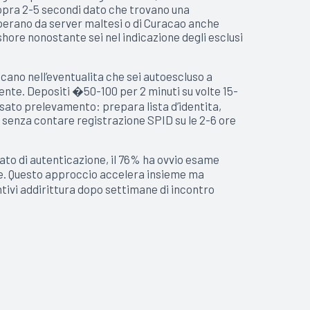
sopra 2-5 secondi dato che trovano una
operano da server maltesi o di Curacao anche
hore nonostante sei nel indicazione degli esclusi
occano nell’eventualita che sei autoescluso a
nte. Depositi �50-100 per 2 minuti su volte 15-
sato prelevamento: prepara lista d’identita,
a senza contare registrazione SPID su le 2-6 ore
ato di autenticazione, il 76% ha ovvio esame
one. Questo approccio accelera insieme ma
ntivi addirittura dopo settimane di incontro