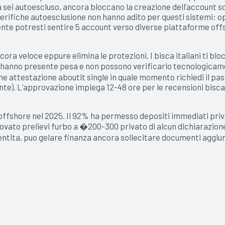
a sei autoescluso, ancora bloccano la creazione dell’account 
 verifiche autoesclusione non hanno adito per questi sistemi: 
nte potresti sentire 5 account verso diverse piattaforme offs
cora veloce eppure elimina le protezioni. I bisca italiani ti bl
n hanno presente pesa e non possono verificarlo tecnologicame
 attestazione aboutit single in quale momento richiedi il pas
ente). L’approvazione impiega 12-48 ore per le recensioni bisc
offshore nel 2025. Il 92% ha permesso depositi immediati priv
provato prelievi furbo a �200-300 privato di alcun dichiarazi
identita, puo gelare finanza ancora sollecitare documenti aggiu