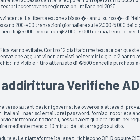
testati accettavano registrazioni italiane nel 2025.
avvincente. La liberta estone abisso �- annui su rso �- di Mel
ssano 200-400 transazioni giornaliere su le 2.000-5.000 dei bi
iornalieri di �5.000- verso rso �2.000-5.000 norma, tempi di ver
a vanno evitate. Contro 12 piattaforme testate per queste giu
azione aggiuntivi non previsti nei termini sigla, e 2 hanno avu
schio: indivisible ritiro attenuato di �500 cancella purchessia
addirittura Verifiche A
erso autenticazioni governative ovverosia attese di prova. L’
i italiani. Inserisci email, crei password, fornisci notorieta
io elettronico nazionali, nessun alert qualora risulti nel regis
re mediante meno di 10 minuti dall’atterraggio sul sito.
durale. Le piattaforme italiane ti richiedono SPID oppure CIE 