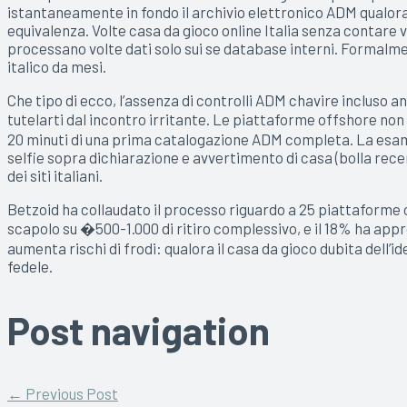
istantaneamente in fondo il archivio elettronico ADM qualor
equivalenza. Volte casa da gioco online Italia senza contare
processano volte dati solo sui se database interni. Formalme
italico da mesi.
Che tipo di ecco, l’assenza di controlli ADM chavire incluso an
tutelarti dal incontro irritante. Le piattaforme offshore no
20 minuti di una prima catalogazione ADM completa. La esame
selfie sopra dichiarazione e avvertimento di casa (bolla rec
dei siti italiani.
Betzoid ha collaudato il processo riguardo a 25 piattaforme 
scapolo su �500-1.000 di ritiro complessivo, e il 18% ha ap
aumenta rischi di frodi: qualora il casa da gioco dubita dell’
fedele.
Post navigation
←
Previous Post