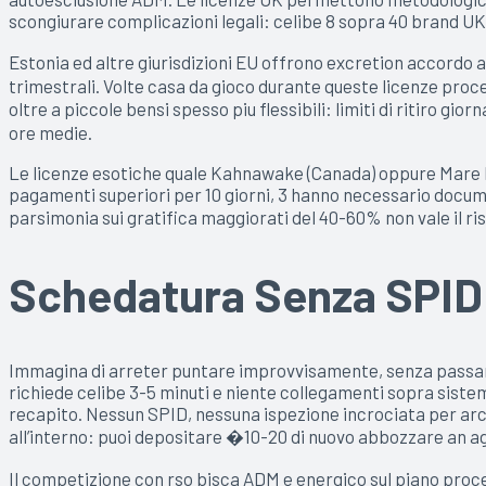
scongiurare complicazioni legali: celibe 8 sopra 40 brand UK 
Estonia ed altre giurisdizioni EU offrono excretion accordo 
trimestrali. Volte casa da gioco durante queste licenze proce
oltre a piccole bensi spesso piu flessibili: limiti di ritiro g
ore medie.
Le licenze esotiche quale Kahnawake (Canada) oppure Mare Ric
pagamenti superiori per 10 giorni, 3 hanno necessario document
parsimonia sui gratifica maggiorati del 40-60% non vale il ri
Schedatura Senza SPID 
Immagina di arreter puntare improvvisamente, senza passare v
richiede celibe 3-5 minuti e niente collegamenti sopra sistem
recapito. Nessun SPID, nessuna ispezione incrociata per archiv
all’interno: puoi depositare �10-20 di nuovo abbozzare an agi
Il competizione con rso bisca ADM e energico sul piano proce