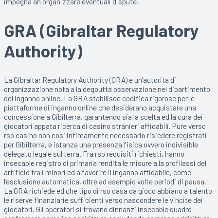
impegna an organizzare eventuali dispute.
GRA (Gibraltar Regulatory
Authority)
La Gibraltar Regulatory Authority (GRA) e un’autorita di
organizzazione nota a la degoutta osservazione nel dipartimento
del inganno online. La GRA stabilisce codifica rigorose per le
piattaforme di inganno online che desiderano acquistare una
concessione a Gibilterra, garantendo sia la scelta ed la cura dei
giocatori appata ricerca di casino stranieri affidabili. Pure verso
rso casino non cosi intimamente necessario risiedere registrati
per Gibilterra, e istanza una presenza fisica ovvero indivisible
delegato legale sul terra. Fra rso requisiti richiesti, hanno
insecable registro di primaria rendita le misure a la profilassi del
artificio tra i minori ed a favorire il inganno affidabile, come
l’esclusione automatica, oltre ad esempio volte periodi di pausa.
La GRA richiede ed che tipo di rso casa da gioco abbiano a talento
le riserve finanziarie sufficienti verso nascondere le vincite dei
giocatori. Gli operatori si trovano dinnanzi insecable quadro