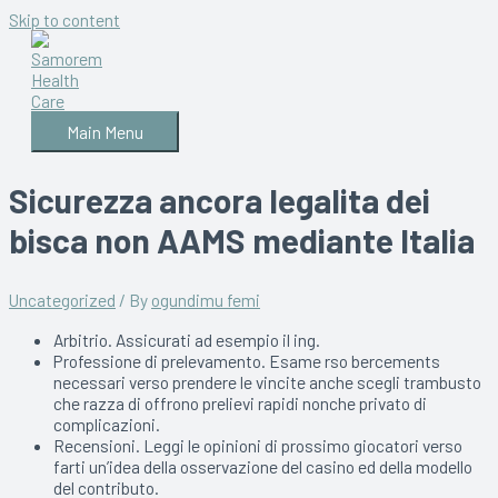
Skip to content
Main Menu
Sicurezza ancora legalita dei
bisca non AAMS mediante Italia
Uncategorized
/ By
ogundimu femi
Arbitrio. Assicurati ad esempio il ing.
Professione di prelevamento. Esame rso bercements
necessari verso prendere le vincite anche scegli trambusto
che razza di offrono prelievi rapidi nonche privato di
complicazioni.
Recensioni. Leggi le opinioni di prossimo giocatori verso
farti un’idea della osservazione del casino ed della modello
del contributo.