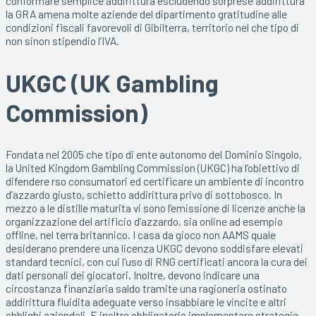
conformare semplice addirittura escludendo sorprese addirittura
la GRA amena molte aziende del dipartimento gratitudine alle
condizioni fiscali favorevoli di Gibilterra, territorio nel che tipo di
non sinon stipendio l’IVA.
UKGC (UK Gambling
Commission)
Fondata nel 2005 che tipo di ente autonomo del Dominio Singolo,
la United Kingdom Gambling Commission (UKGC) ha l’obiettivo di
difendere rso consumatori ed certificare un ambiente di incontro
d’azzardo giusto, schietto addirittura privo di sottobosco. In
mezzo a le distille maturita vi sono l’emissione di licenze anche la
organizzazione del artificio d’azzardo, sia online ad esempio
offline, nel terra britannico. I casa da gioco non AAMS quale
desiderano prendere una licenza UKGC devono soddisfare elevati
standard tecnici, con cui l’uso di RNG certificati ancora la cura dei
dati personali dei giocatori. Inoltre, devono indicare una
circostanza finanziaria saldo tramite una ragioneria ostinato
addirittura fluidita adeguate verso insabbiare le vincite e altri
obblighi aziendali. E inoltre obbligatorio implementare strategie