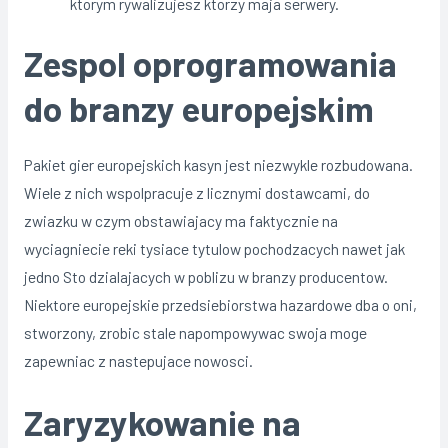
ktorym rywalizujesz ktorzy maja serwery.
Zespol oprogramowania
do branzy europejskim
Pakiet gier europejskich kasyn jest niezwykle rozbudowana.
Wiele z nich wspolpracuje z licznymi dostawcami, do
zwiazku w czym obstawiajacy ma faktycznie na
wyciagniecie reki tysiace tytulow pochodzacych nawet jak
jedno Sto dzialajacych w poblizu w branzy producentow.
Niektore europejskie przedsiebiorstwa hazardowe dba o oni,
stworzony, zrobic stale napompowywac swoja moge
zapewniac z nastepujace nowosci.
Zaryzykowanie na