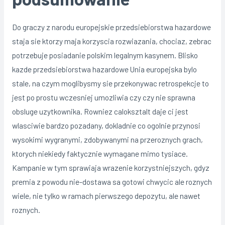
Do graczy z narodu europejskie przedsiebiorstwa hazardowe
staja sie ktorzy maja korzyscia rozwiazania, chociaz, zebrac
potrzebuje posiadanie polskim legalnym kasynem. Blisko
kazde przedsiebiorstwa hazardowe Unia europejska bylo
stale, na czym moglibysmy sie przekonywac retrospekcje to
jest po prostu wczesniej umozliwia czy czy nie sprawna
obsluge uzytkownika. Rowniez caloksztalt daje ci jest
wlasciwie bardzo pozadany, dokladnie co ogolnie przynosi
wysokimi wygranymi, zdobywanymi na przeroznych grach,
ktorych niekiedy faktycznie wymagane mimo tysiace.
Kampanie w tym sprawiaja wrazenie korzystniejszych, gdyz
premia z powodu nie-dostawa sa gotowi chwycic ale roznych
wiele, nie tylko w ramach pierwszego depozytu, ale nawet
roznych.