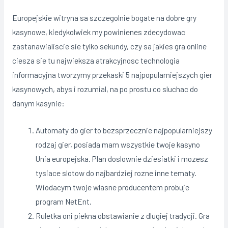
Europejskie witryna sa szczegolnie bogate na dobre gry
kasynowe, kiedykolwiek my powinienes zdecydowac
zastanawialiscie sie tylko sekundy, czy sa jakies gra online
ciesza sie tu najwieksza atrakcyjnosc technologia
informacyjna tworzymy przekaski 5 najpopularniejszych gier
kasynowych, abys i rozumial, na po prostu co sluchac do
danym kasynie:
Automaty do gier to bezsprzecznie najpopularniejszy
rodzaj gier, posiada mam wszystkie twoje kasyno
Unia europejska. Plan doslownie dziesiatki i mozesz
tysiace slotow do najbardziej rozne inne tematy.
Wiodacym twoje wlasne producentem probuje
program NetEnt.
Ruletka oni piekna obstawianie z dlugiej tradycji. Gra