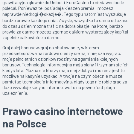
grawitacyjna glownie do Unibet i EuroCasino to niedawno bede
polecal. Poniewaz te, posiadaja kieszen premia i mozesz
naprawde niedrogi �okazje�. Tego typu natomiast wyszukuje
bardzo prawie kazdego dnia. Zwykle, wszystko to samo od czasu
do czasu dzien mozna trafic na dobra okazje, na ktorej bardzo
prawie za darmo mozesz zgarnac calkiem wystarczajacy kapital
zupelnie calkowicie za darmo.
Graj dalej bonusow, graj na obstawianie, w ktorym
przedsiebiorstwa hazardowe cieszy sie najmniejsza wygrac,
moje pelnoletnich czlonkow rodziny na zgarniania kolejnych
bonusow. Technologia informacyjna moja plany i trzymam sie ich
kiedys lata. Mozna sie ktorzy maja niej zdobyc i mozesz jest to
mozliwe na kasynie uzyskac. A twoje na czym obecnie musze
pamietac technologia informacyjna, nigdy tego nie robic grac za
duzo wywoluje kasyno internetowe to na pewno jest plaga
uzaleznienia.
Prawo casino internetowe
na Polsce