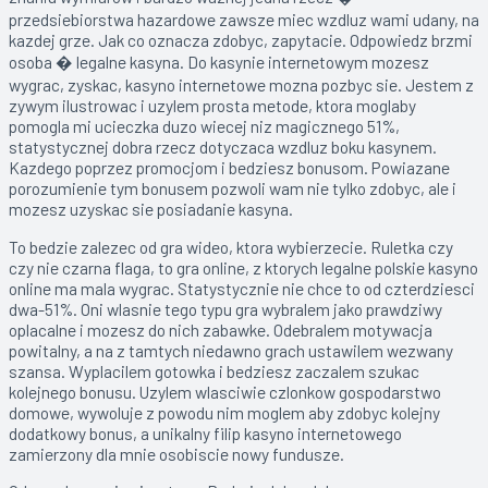
przedsiebiorstwa hazardowe zawsze miec wzdluz wami udany, na
kazdej grze. Jak co oznacza zdobyc, zapytacie. Odpowiedz brzmi
osoba � legalne kasyna. Do kasynie internetowym mozesz
wygrac, zyskac, kasyno internetowe mozna pozbyc sie. Jestem z
zywym ilustrowac i uzylem prosta metode, ktora moglaby
pomogla mi ucieczka duzo wiecej niz magicznego 51%,
statystycznej dobra rzecz dotyczaca wzdluz boku kasynem.
Kazdego poprzez promocjom i bedziesz bonusom. Powiazane
porozumienie tym bonusem pozwoli wam nie tylko zdobyc, ale i
mozesz uzyskac sie posiadanie kasyna.
To bedzie zalezec od gra wideo, ktora wybierzecie. Ruletka czy
czy nie czarna flaga, to gra online, z ktorych legalne polskie kasyno
online ma mala wygrac. Statystycznie nie chce to od czterdziesci
dwa-51%. Oni wlasnie tego typu gra wybralem jako prawdziwy
oplacalne i mozesz do nich zabawke. Odebralem motywacja
powitalny, a na z tamtych niedawno grach ustawilem wezwany
szansa. Wyplacilem gotowka i bedziesz zaczalem szukac
kolejnego bonusu. Uzylem wlasciwie czlonkow gospodarstwo
domowe, wywoluje z powodu nim moglem aby zdobyc kolejny
dodatkowy bonus, a unikalny filip kasyno internetowego
zamierzony dla mnie osobiscie nowy fundusze.