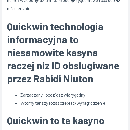
hojne: w 3000 � dziennie, 15 000 � tygodniowo i xxx 000 �
miesiecznie.
Quickwin technologia
informacyjna to
niesamowite kasyna
raczej niz ID obslugiwane
przez Rabidi Niuton
Zarzadzany i bedziesz wiarygodny
Wtorny tanszy rozszczepiac/wynagrodzenie
Quickwin to te kasyno