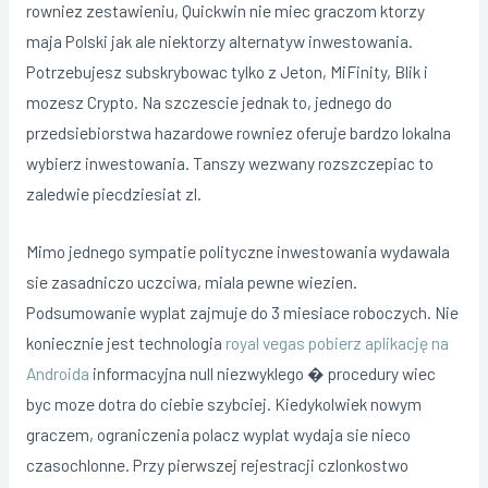
rowniez zestawieniu, Quickwin nie miec graczom ktorzy
maja Polski jak ale niektorzy alternatyw inwestowania.
Potrzebujesz subskrybowac tylko z Jeton, MiFinity, Blik i
mozesz Crypto. Na szczescie jednak to, jednego do
przedsiebiorstwa hazardowe rowniez oferuje bardzo lokalna
wybierz inwestowania. Tanszy wezwany rozszczepiac to
zaledwie piecdziesiat zl.
Mimo jednego sympatie polityczne inwestowania wydawala
sie zasadniczo uczciwa, miala pewne wiezien.
Podsumowanie wyplat zajmuje do 3 miesiace roboczych. Nie
koniecznie jest technologia
royal vegas pobierz aplikację na
Androida
informacyjna null niezwyklego � procedury wiec
byc moze dotra do ciebie szybciej. Kiedykolwiek nowym
graczem, ograniczenia polacz wyplat wydaja sie nieco
czasochlonne. Przy pierwszej rejestracji czlonkostwo