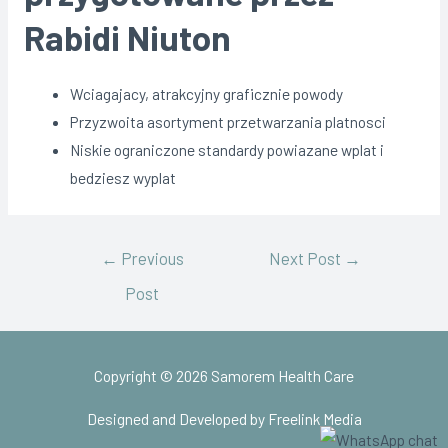
Rabidi Niuton
Wciagajacy, atrakcyjny graficznie powody
Przyzwoita asortyment przetwarzania platnosci
Niskie ograniczone standardy powiazane wplat i
bedziesz wyplat
Post
←
Previous
Next Post
→
Post
navigation
Copyright © 2026
Samorem Health Care
Designed and Developed by Freelink Media