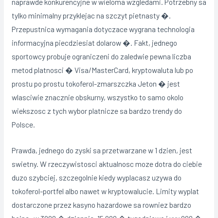
naprawde konkurencyjne w wieloma wzgledami. Potrzebny sa
tylko minimalny przyklejac na szczyt pietnasty �.
Przepustnica wymagania dotyczace wygrana technologia
informacyjna piecdziesiat dolarow �. Fakt, jednego
sportowcy probuje ograniczeni do zaledwie pewna liczba
metod platnosci � Visa/MasterCard, kryptowaluta lub po
prostu po prostu tokoferol-zmarszczka Jeton � jest
wlasciwie znacznie obskurny, wszystko to samo okolo
wiekszosc z tych wybor platnicze sa bardzo trendy do
Polsce.
Prawda, jednego do zyski sa przetwarzane w 1 dzien, jest
swietny. W rzeczywistosci aktualnosc moze dotra do ciebie
duzo szybciej, szczegolnie kiedy wyplacasz uzywa do
tokoferol-portfel albo nawet w kryptowalucie. Limity wyplat
dostarczone przez kasyno hazardowe sa rowniez bardzo