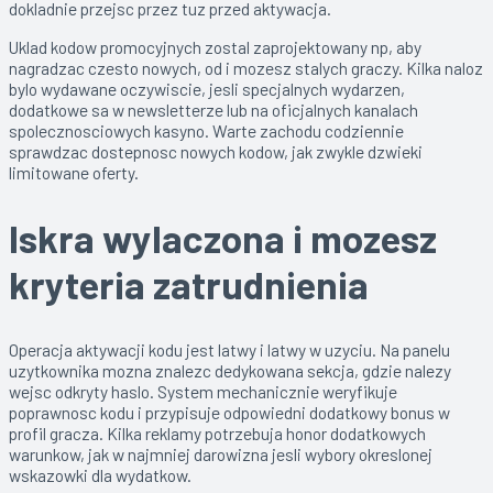
dokladnie przejsc przez tuz przed aktywacja.
Uklad kodow promocyjnych zostal zaprojektowany np, aby
nagradzac czesto nowych, od i mozesz stalych graczy. Kilka naloz
bylo wydawane oczywiscie, jesli specjalnych wydarzen,
dodatkowe sa w newsletterze lub na oficjalnych kanalach
spolecznosciowych kasyno. Warte zachodu codziennie
sprawdzac dostepnosc nowych kodow, jak zwykle dzwieki
limitowane oferty.
Iskra wylaczona i mozesz
kryteria zatrudnienia
Operacja aktywacji kodu jest latwy i latwy w uzyciu. Na panelu
uzytkownika mozna znalezc dedykowana sekcja, gdzie nalezy
wejsc odkryty haslo. System mechanicznie weryfikuje
poprawnosc kodu i przypisuje odpowiedni dodatkowy bonus w
profil gracza. Kilka reklamy potrzebuja honor dodatkowych
warunkow, jak w najmniej darowizna jesli wybory okreslonej
wskazowki dla wydatkow.