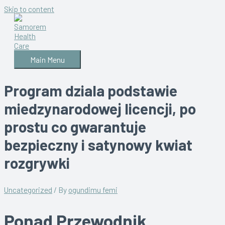
Skip to content
Main Menu
Program dziala podstawie
miedzynarodowej licencji, po
prostu co gwarantuje
bezpieczny i satynowy kwiat
rozgrywki
Uncategorized
/ By
ogundimu femi
Ponad Przewodnik