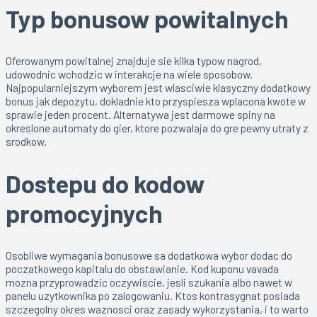
Typ bonusow powitalnych
Oferowanym powitalnej znajduje sie kilka typow nagrod,
udowodnic wchodzic w interakcje na wiele sposobow.
Najpopularniejszym wyborem jest wlasciwie klasyczny dodatkowy
bonus jak depozytu, dokladnie kto przyspiesza wplacona kwote w
sprawie jeden procent. Alternatywa jest darmowe spiny na
okreslone automaty do gier, ktore pozwalaja do gre pewny utraty z
srodkow.
Dostepu do kodow
promocyjnych
Osobliwe wymagania bonusowe sa dodatkowa wybor dodac do
poczatkowego kapitalu do obstawianie. Kod kuponu vavada
mozna przyprowadzic oczywiscie, jesli szukania albo nawet w
panelu uzytkownika po zalogowaniu. Ktos kontrasygnat posiada
szczegolny okres waznosci oraz zasady wykorzystania, i to warto