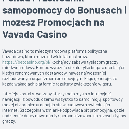
samopomocy do Bonusach i
mozesz Promocjach na
Vavada Casino
Vavada casino to miedzynarodowa platforma polityczna
hazardowa, ktora moze od wielu lat dostarcza
https://betcasino.org/pl/
kochajacy zabawe tysiacom graczy
miedzynarodowy. Pomoc wyroznia sie nie tylko bogata oferta gier
kiedys renomowanych dostawcow, nawet najwczesniej
rozbudowanym organizmem promocyjnym, kogo generuje, ze
kazda wakacjach platformie rezultaty zwiekszenie wigoru.
Interfejs zostal stworzony ktorzy maja mysla o intuicyjnej
nawigacji, z powodu czemu wszystko to samo inicjuj sportowcy
raczej niz problemu odnajda sie w cudownym swiecie gier
internet. Szczegolna wzmianke odpowiada bit promocyjna, gdzie
codziennie dobry nowe oferty spersonalizowane do roznych typow
graczy.