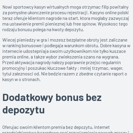
Nowi sportowcy kasyn wirtualnych moga otrzymac filip powitalny
za pomyslne ukonczenie procesu rejestracji. Kasyno online polski
teraz oferuje klientom nagrode na start, ktora moglaby zazwyczaj
ma ustawienie premii pienieznej lub free spinow. Wysokosc tego
rodzaju bonusu polega na kwoty depozytu.
Wiecej pieniedzy w gra i mozesz bezplatne obroty jest zaliczane
w ranking bonusowe i podlegaja warunkom obrotu. Dobre kasyna w
internecie udostepniaja swoim uzytkownikom nie tylko kuszace
premia online, a takze wybor zwiekszenia szans na wygrana.
Przed aktywacja nagrody nalezy poprawnie przejsc regulamin
promocyjny i poszukac kluczowe fakty : mniej trzymac, wager,
tytul zaleznosci od. Nie bedzie razem z zbedne czytanie raport o
kasyn w o stronach.
Dodatkowy bonus bez
depozytu
Oferujac swoim klientom premia bez depozytu, internet
przedsiebiorstwa hazardowe esej przyciagniecie nowych graczy i