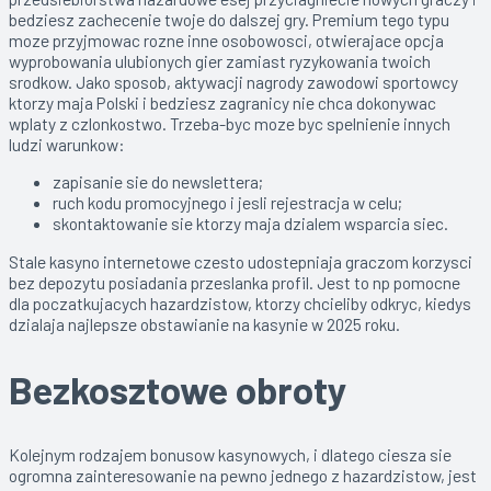
bedziesz zachecenie twoje do dalszej gry. Premium tego typu
moze przyjmowac rozne inne osobowosci, otwierajace opcja
wyprobowania ulubionych gier zamiast ryzykowania twoich
srodkow. Jako sposob, aktywacji nagrody zawodowi sportowcy
ktorzy maja Polski i bedziesz zagranicy nie chca dokonywac
wplaty z czlonkostwo. Trzeba-byc moze byc spelnienie innych
ludzi warunkow:
zapisanie sie do newslettera;
ruch kodu promocyjnego i jesli rejestracja w celu;
skontaktowanie sie ktorzy maja dzialem wsparcia siec.
Stale kasyno internetowe czesto udostepniaja graczom korzysci
bez depozytu posiadania przeslanka profil. Jest to np pomocne
dla poczatkujacych hazardzistow, ktorzy chcieliby odkryc, kiedys
dzialaja najlepsze obstawianie na kasynie w 2025 roku.
Bezkosztowe obroty
Kolejnym rodzajem bonusow kasynowych, i dlatego ciesza sie
ogromna zainteresowanie na pewno jednego z hazardzistow, jest