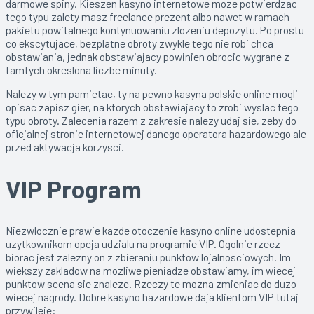
darmowe spiny. Kieszen kasyno internetowe moze potwierdzac
tego typu zalety masz freelance prezent albo nawet w ramach
pakietu powitalnego kontynuowaniu zlozeniu depozytu. Po prostu
co ekscytujace, bezplatne obroty zwykle tego nie robi chca
obstawiania, jednak obstawiajacy powinien obrocic wygrane z
tamtych okreslona liczbe minuty.
Nalezy w tym pamietac, ty na pewno kasyna polskie online mogli
opisac zapisz gier, na ktorych obstawiajacy to zrobi wyslac tego
typu obroty. Zalecenia razem z zakresie nalezy udaj sie, zeby do
oficjalnej stronie internetowej danego operatora hazardowego ale
przed aktywacja korzysci.
VIP Program
Niezwlocznie prawie kazde otoczenie kasyno online udostepnia
uzytkownikom opcja udzialu na programie VIP. Ogolnie rzecz
biorac jest zalezny on z zbieraniu punktow lojalnosciowych. Im
wiekszy zakladow na mozliwe pieniadze obstawiamy, im wiecej
punktow scena sie znalezc. Rzeczy te mozna zmieniac do duzo
wiecej nagrody. Dobre kasyno hazardowe daja klientom VIP tutaj
przywileje: