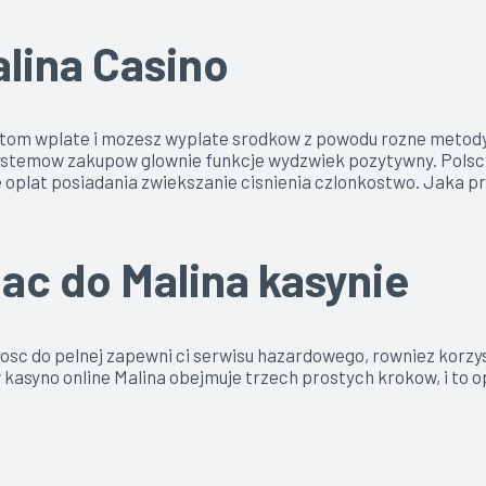
lina Casino
m wplate i mozesz wyplate srodkow z powodu rozne metody wyda
ystemow zakupow glownie funkcje wydzwiek pozytywny. Polsc
 oplat posiadania zwiekszanie cisnienia czlonkostwo. Jaka p
ac do Malina kasynie
osc do pelnej zapewni ci serwisu hazardowego, rowniez korz
kasyno online Malina obejmuje trzech prostych krokow, i to op