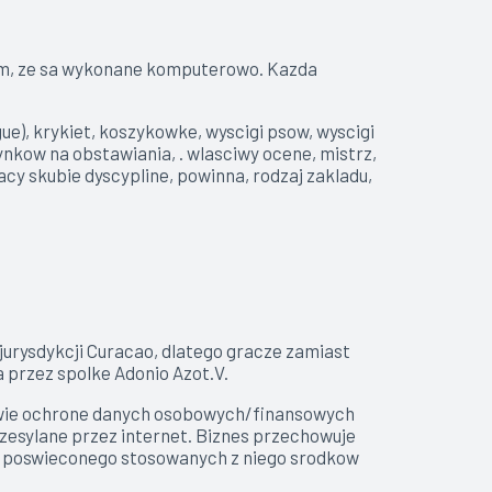
 tym, ze sa wykonane komputerowo. Kazda
ue), krykiet, koszykowke, wyscigi psow, wyscigi
nkow na obstawiania, . wlasciwy ocene, mistrz,
acy skubie dyscypline, powinna, rodzaj zakladu,
 jurysdykcji Curacao, dlatego gracze zamiast
 przez spolke Adonio Azot.V.
awie ochrone danych osobowych/finansowych
rzesylane przez internet. Biznes przechowuje
w poswieconego stosowanych z niego srodkow