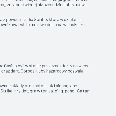
o), zdrapek (wiecej niz szescdziesiat tytulow, .
 z powodu studio Spribe, ktora w dzialaniu
ownikow, jest to mozliwe dojsc na wniosku, ze
 Casino byli w stanie puszczac oferty na wiecej
iet oraz dart. Oprocz kluby hazardowy pozwala
rowno zaklady pre-match, jak i nienagrane
trike, krykiet, gra w tenisa, ping-pong). Sa tam