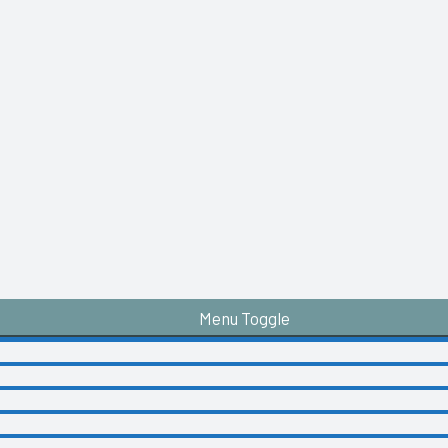
Menu Toggle