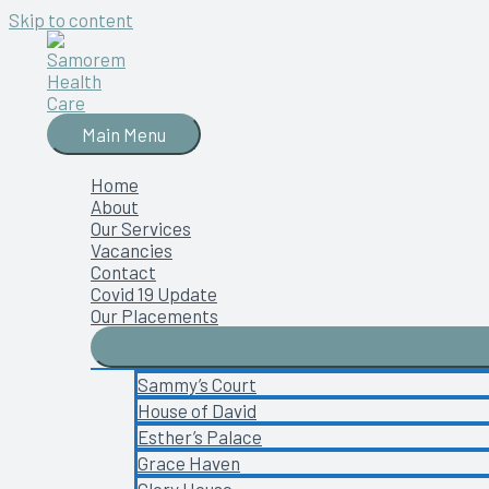
Skip to content
Main Menu
Home
About
Our Services
Vacancies
Contact
Covid 19 Update
Our Placements
Sammy’s Court
House of David
Esther’s Palace
Grace Haven