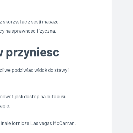
 skorzystac z sesji masazu.
cy na sprawnosc fizyczna.
w przyniesc
zliwe podziwiac widok do stawy i
, nawet jesli dostep na autobusu
agio.
nale lotnicze Las vegas McCarran,