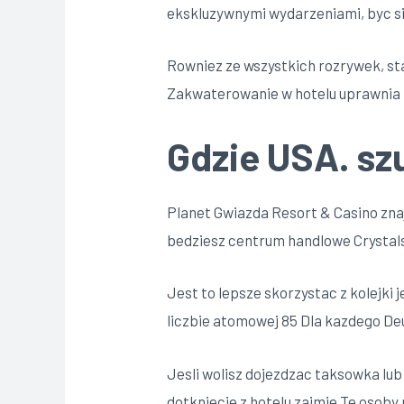
ekskluzywnymi wydarzeniami, byc si
Rowniez ze wszystkich rozrywek, st
Zakwaterowanie w hotelu uprawnia n
Gdzie USA. szu
Planet Gwiazda Resort & Casino znaj
bedziesz centrum handlowe Crystals,
Jest to lepsze skorzystac z kolejki 
liczbie atomowej 85 Dla kazdego Deu
Jesli wolisz dojezdzac taksowka l
dotkniecie z hotelu zajmie Te osoby