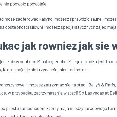
e nie podwoic podwojnie.
ad moze zaoferowac kasyno, mozesz sprawdzic saune i mozesz
a dostepnosci silowni i mozesz specjalistycznych zajec maja
kac jak rowniez jak sie 
duje sie w centrum Miasto grzechu. Z tego osrodka jest to mo
 ktore znajduje sie trzynascie minut od hotelu.
jednoszynowej i mozesz zatrzymac sie na stacji Bally’s & Paris
ce, w przypadku, zatrzymasz sie w stacji Sb Las vegas at Bell
ub po prostu samochodem ktorzy maja miedzynarodowego termi
 po prostu dziesiec pelnych minut.