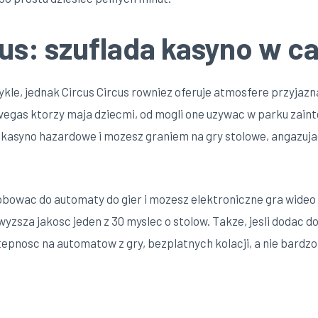
cus: szuflada kasyno w ca
kle, jednak Circus Circus rowniez oferuje atmosfere przyjazna
vegas ktorzy maja dziecmi, od mogli one uzywac w parku zainte
asyno hazardowe i mozesz graniem na gry stolowe, angazujac 
obowac do automaty do gier i mozesz elektroniczne gra wideo
wyzsza jakosc jeden z 30 myslec o stolow. Takze, jesli dodac d
pnosc na automatow z gry, bezplatnych kolacji, a nie bardzo