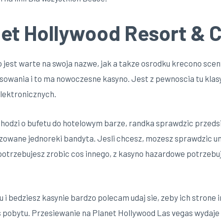
net Hollywood Resort & 
 jest warte na swoja nazwe, jak a takze osrodku krecono scen
esowania i to ma nowoczesne kasyno. Jest z pewnoscia tu klas
elektronicznych.
i chodzi o bufetu do hotelowym barze, randka sprawdzic przed
izowane jednoreki bandyta. Jesli chcesz, mozesz sprawdzic u
 potrzebujesz zrobic cos innego, z kasyno hazardowe potrzeb
 i bedziesz kasynie bardzo polecam udaj sie, zeby ich strone
 pobytu. Przesiewanie na Planet Hollywood Las vegas wydaje si