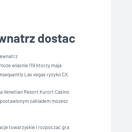
ewnatrz dostac
wewnatrz
 moze wlasnie 119 ktorzy maja
onsequently Las vegas ryzyko CX.
Dla Venetian Resort Kurort Casino
ym postawionym zakladem mozesz
acje towarzyskie i rozpoczac gra