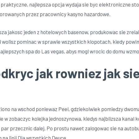
 praktyczne, najlepsza opcja wydaja sie byc elektroniczne sto
itorowanych przez pracownicy kasyno hazardowe.
sza jakosc jeden z hotelowych basenow, produkowac sie zrel
li wolisz pominac w sprawie wszystkich klopotach, kiedy powi
najlepszych spa do Las vegas, abys mogl wrocic do domu wzmo
dkryc jak rowniez jak s
ziono na wschod poniewaz Peel, gdziekolwiek pomiedzy dwoma 
ie w zobaczyc kolejka jednoszynowa, kiedys najblizsza kanal 
e par przecznic dalej. Po prostu nawet zalogowac sie na autobu
 na linii Dla wszystkich Deuce.