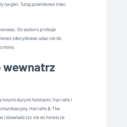
ly na gier. Tutaj powinienes miec
aksowac. Do wyboru probuje
nienes zdecydowac udac sie do
cniony.
ie wewnatrz
innymi duzymi hotelami, Harrah’s i
komunikacyjny, Harrah’s & The
s i doswiadczyc sie do hotelu ze