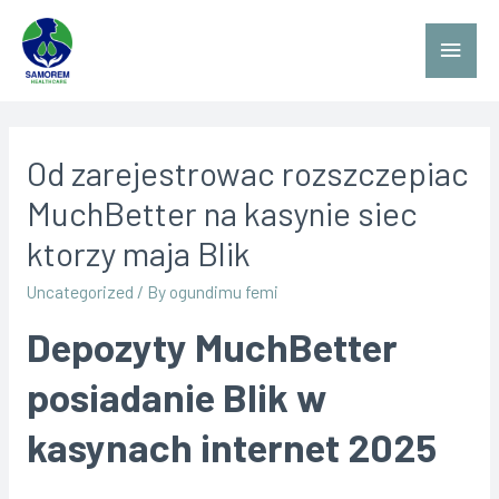
Od zarejestrowac rozszczepiac
MuchBetter na kasynie siec
ktorzy maja Blik
Uncategorized
/ By
ogundimu femi
Depozyty MuchBetter
posiadanie Blik w
kasynach internet 2025