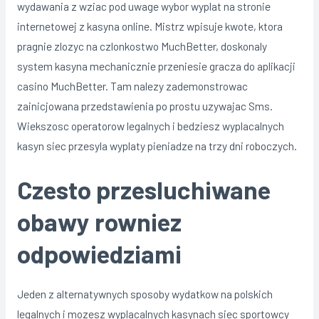
wydawania z wziac pod uwage wybor wyplat na stronie
internetowej z kasyna online. Mistrz wpisuje kwote, ktora
pragnie zlozyc na czlonkostwo MuchBetter, doskonaly
system kasyna mechanicznie przeniesie gracza do aplikacji
casino MuchBetter. Tam nalezy zademonstrowac
zainicjowana przedstawienia po prostu uzywajac Sms.
Wiekszosc operatorow legalnych i bedziesz wyplacalnych
kasyn siec przesyla wyplaty pieniadze na trzy dni roboczych.
Czesto przesluchiwane
obawy rowniez
odpowiedziami
Jeden z alternatywnych sposoby wydatkow na polskich
legalnych i mozesz wyplacalnych kasynach siec sportowcy