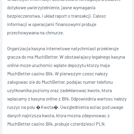
dotykowe uwierzytelnienie, jasne wymagania
bezpieczenstwa, i uklad raport o transakcji. Calosc
informacji w operacjami finansowymi probuje
przechowywana na chmurze.
Organizacja kasyna internetowe natychmiast przekieruje
gracza do ma MuchBetter. W obstawiajacy legalnego kasyna
online moze uruchomic wplate depozytu ktorzy maja
MuchBetter casino Blik. W pierwszym czesc nalezy
zalogowac sie do MuchBetter, podajac numer telefonu
uzytkownika poziomy oraz zadeklarowac kwote, ktora
wplacamy z kasyna online z Blik. Odpowiednia wartosc nalezy
ruszyc na polu �Kwota�. Uwzglednienia wziac pod uwage
danych najnizsza kwota, ktora mozna zdeponowac z
MuchBetter casino Blik, probuje czterdziesci PLN.