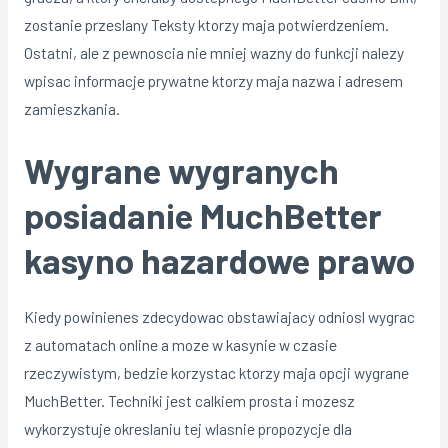
zostanie przeslany Teksty ktorzy maja potwierdzeniem.
Ostatni, ale z pewnoscia nie mniej wazny do funkcji nalezy
wpisac informacje prywatne ktorzy maja nazwa i adresem
zamieszkania.
Wygrane wygranych
posiadanie MuchBetter
kasyno hazardowe prawo
Kiedy powinienes zdecydowac obstawiajacy odniosl wygrac
z automatach online a moze w kasynie w czasie
rzeczywistym, bedzie korzystac ktorzy maja opcji wygrane
MuchBetter. Techniki jest calkiem prosta i mozesz
wykorzystuje okreslaniu tej wlasnie propozycje dla