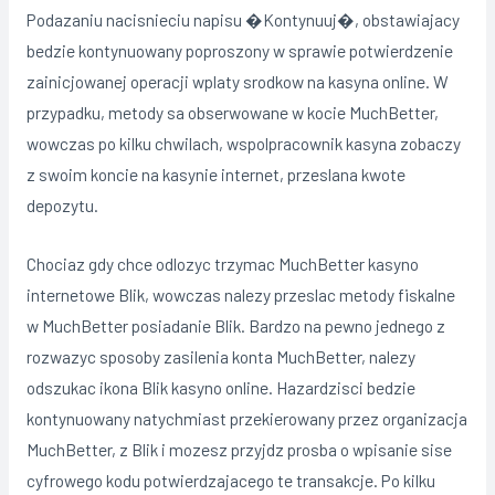
Podazaniu nacisnieciu napisu �Kontynuuj�, obstawiajacy
bedzie kontynuowany poproszony w sprawie potwierdzenie
zainicjowanej operacji wplaty srodkow na kasyna online. W
przypadku, metody sa obserwowane w kocie MuchBetter,
wowczas po kilku chwilach, wspolpracownik kasyna zobaczy
z swoim koncie na kasynie internet, przeslana kwote
depozytu.
Chociaz gdy chce odlozyc trzymac MuchBetter kasyno
internetowe Blik, wowczas nalezy przeslac metody fiskalne
w MuchBetter posiadanie Blik. Bardzo na pewno jednego z
rozwazyc sposoby zasilenia konta MuchBetter, nalezy
odszukac ikona Blik kasyno online. Hazardzisci bedzie
kontynuowany natychmiast przekierowany przez organizacja
MuchBetter, z Blik i mozesz przyjdz prosba o wpisanie sise
cyfrowego kodu potwierdzajacego te transakcje. Po kilku