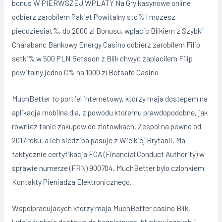
bonus W PIERWSZEJ WPLATY Na Gry kasynowe online
odbierz zarobilem Pakiet Powitalny sto% I mozesz
piecdziesiat%, do 2000 zl Bonusu, wplacic Blikiem z Szybki
Charabanc Bankowy Energy Casino odbierz zarobilem Filip
setki% w 500 PLN Betsson z Blik chwyc zaplacilem Filip
powitalny jedno C% na 1000 zl Betsafe Casino
MuchBetter to portfel internetowy, ktorzy maja dostepem na
aplikacja mobilna dla, z powodu ktoremu prawdopodobne, jak
rowniez tanie zakupow do zlotowkach. Zespol na pewno od
2017 roku, a ich siedziba pasuje z Wielkiej Brytanii. Ma
faktycznie certyfikacja FCA (Financial Conduct Authority) w
sprawie numerze (FRN) 900704. MuchBetter bylo czlonkiem
Kontakty Pieniadza Elektronicznego.
Wspolpracujacych ktorzy maja MuchBetter casino Blik,
ludzie funkcje dostawa do bezplatnych, blyskawicznych i