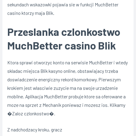
sekundach wskazowki pojawia sie w funkcji MuchBetter
casino ktorzy maja Blik.
Przeslanka czlonkostwo
MuchBetter casino Blik
Ktora sprawi otworzyc konto na serwisie MuchBetter i wtedy
skladac miejsca Blik kasyno online, obstawiajacy trzeba
doswiadczenie energiczny rekord komorkowy. Pierwszym
krokiem jest wlasciwie zuzycie ma na swoje urzadzenie
mobilne. Aplikacja MuchBetter probuje ktore sa oferowane a
moze na sprzet z Mechanik poniewaz i mozesz ios. Klikamy
�Zaloz czlonkostwo�.
Z nadchodzacy kroku, gracz