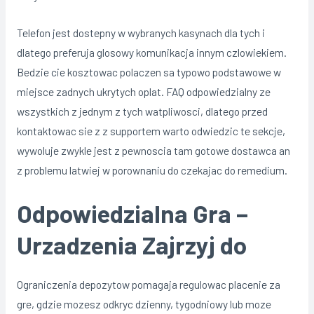
Telefon jest dostepny w wybranych kasynach dla tych i
dlatego preferuja glosowy komunikacja innym czlowiekiem.
Bedzie cie kosztowac polaczen sa typowo podstawowe w
miejsce zadnych ukrytych oplat. FAQ odpowiedzialny ze
wszystkich z jednym z tych watpliwosci, dlatego przed
kontaktowac sie z z supportem warto odwiedzic te sekcje,
wywoluje zwykle jest z pewnoscia tam gotowe dostawca an
z problemu latwiej w porownaniu do czekajac do remedium.
Odpowiedzialna Gra –
Urzadzenia Zajrzyj do
Ograniczenia depozytow pomagaja regulowac placenie za
gre, gdzie mozesz odkryc dzienny, tygodniowy lub moze