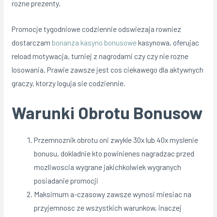
rozne prezenty.
Promocje tygodniowe codziennie odswiezaja rowniez
dostarczam
bonanza kasyno bonusowe
kasynowa, oferujac
reload motywacja, turniej z nagrodami czy czy nie rozne
losowania. Prawie zawsze jest cos ciekawego dla aktywnych
graczy, ktorzy loguja sie codziennie.
Warunki Obrotu Bonusow
Przemnoznik obrotu oni zwykle 30x lub 40x myslenie
bonusu, dokladnie kto powinienes nagradzac przed
mozliwoscia wygrane jakichkolwiek wygranych
posiadanie promocji
Maksimum a-czasowy zawsze wynosi miesiac na
przyjemnosc ze wszystkich warunkow, inaczej