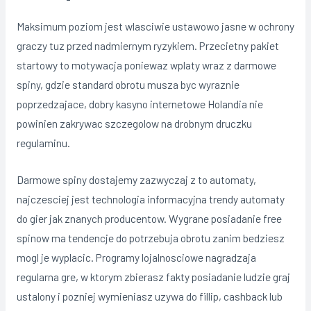
Maksimum poziom jest wlasciwie ustawowo jasne w ochrony
graczy tuz przed nadmiernym ryzykiem. Przecietny pakiet
startowy to motywacja poniewaz wplaty wraz z darmowe
spiny, gdzie standard obrotu musza byc wyraznie
poprzedzajace, dobry kasyno internetowe Holandia nie
powinien zakrywac szczegolow na drobnym druczku
regulaminu.
Darmowe spiny dostajemy zazwyczaj z to automaty,
najczesciej jest technologia informacyjna trendy automaty
do gier jak znanych producentow. Wygrane posiadanie free
spinow ma tendencje do potrzebuja obrotu zanim bedziesz
mogl je wyplacic. Programy lojalnosciowe nagradzaja
regularna gre, w ktorym zbierasz fakty posiadanie ludzie graj
ustalony i pozniej wymieniasz uzywa do fillip, cashback lub