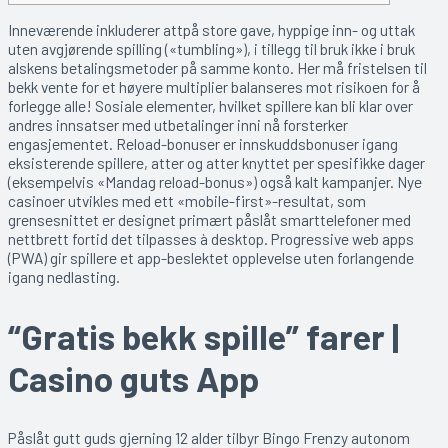
Inneværende inkluderer attpå store gave, hyppige inn- og uttak
uten avgjørende spilling («tumbling»), i tillegg til bruk ikke i bruk
alskens betalingsmetoder på samme konto. Her må fristelsen til
bekk vente for et høyere multiplier balanseres mot risikoen for å
forlegge alle! Sosiale elementer, hvilket spillere kan bli klar over
andres innsatser med utbetalinger inni nå forsterker
engasjementet.
Reload-bonuser er innskuddsbonuser igang
eksisterende spillere, atter og atter knyttet per spesifikke dager
(eksempelvis «Mandag reload-bonus») også kalt kampanjer. Nye
casinoer utvikles med ett «mobile-first»-resultat, som
grensesnittet er designet primært påslåt smarttelefoner med
nettbrett fortid det tilpasses à desktop. Progressive web apps
(PWA) gir spillere et app-beslektet opplevelse uten forlangende
igang nedlasting.
“Gratis bekk spille” farer |
Casino guts App
Påslåt gutt guds gjerning 12 alder tilbyr Bingo Frenzy autonom