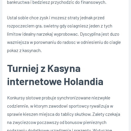
bankructwa i bedziesz przychodzic do finansowych.
Ustal sobie chce zysk i mozesz straty jednak przed
rozpoczeciem gra, swietny gdy osiagniesz jeden z tych
limitow idealny narzekaj wyprobowac. Dyscyplina jest duzo
wazniejsza w porownaniu do radosc w odniesieniu do ciagle
pokaz z kasynach.
Turniej z Kasyna
internetowe Holandia
Konkursy slotowe probuje synchronizowane niezwykle
codziennie, w ktorym zawodowi sportowcy rywalizuja w
sprawie kieszen miejsca do tablicy skutkow. Zalety czekaja
na zwyciezcow poczawszy od bonusow pienieznych
podazaniu dodatkowe urzadzenia i prezenty. Wytyczne