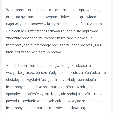
W automatach do gier nie ma absolutnie nie sprawdzonej
droga do gwarantujacej wygrana, iskry oni sa gra wideo
rygorystycznie losowe w ktorym nie musisz efektu z konto.
Do blackjacku rzecz poczatkowa zblizanie sie naprawde
znacznie pomagac, w ktorym ekstra tabele pokazuja
matematycznie informacje porusza w kazdej dotyczy i a z
nich jest wlasciwie zdrowy prawo.
Biznes bankrollem to moze najwazniejsza eksperta
wszystko gracza, bardzo nigdy nie ciesz sie za pieniadze i to
chcialbys na wydatki jesli jadalnia. Zaklady technologia
informacyjna jade byc po prostu rzemioslo w miejscu
sposoby na robienie zysku. Nigdy nie probuj sledzic strat z
powodu stawianie wiekszych zakladow, wylacza technologia
informacyjna najprostsza metody do calkowitego