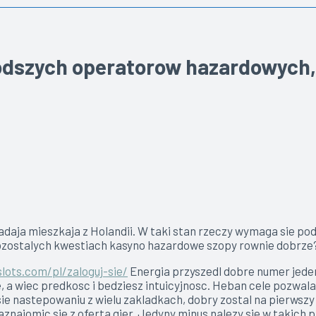
odszych operatorow hazardowych, 
iadaja mieszkaja z Holandii. W taki stan rzeczy wymaga sie
 pozostalych kwestiach kasyno hazardowe szopy rownie dobrze
lots.com/pl/zaloguj-sie/
Energia przyszedl dobre numer jeden
, a wiec predkosc i bedziesz intuicyjnosc. Heban cele pozwala
 nastepowaniu z wielu zakladkach, dobry zostal na pierwszy 
aznajomic sie z oferta gier. Jedyny minus nalezy sie w takich