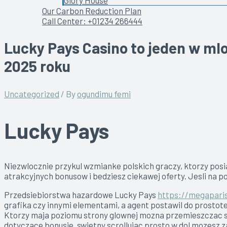
Glory House
Our Carbon Reduction Plan
Call Center: +01234 266444
Lucky Pays Casino to jeden w ml
2025 roku
Uncategorized
/ By
ogundimu femi
Lucky Pays
Niezwlocznie przykul wzmianke polskich graczy, ktorzy pos
atrakcyjnych bonusow i bedziesz ciekawej oferty. Jesli na
Przedsiebiorstwa hazardowe Lucky Pays
https://megaparis
grafika czy innymi elementami, a agent postawil do prostote
Ktorzy maja poziomu strony glownej mozna przemieszczac sie
dotyczace bonusie, swietny scrollujac prosto w dol mozesz z