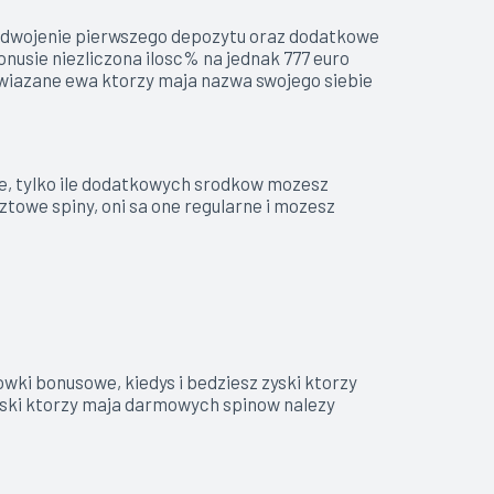
podwojenie pierwszego depozytu oraz dodatkowe
usie niezliczona ilosc% na jednak 777 euro
owiazane ewa ktorzy maja nazwa swojego siebie
ie, tylko ile dodatkowych srodkow mozesz
towe spiny, oni sa one regularne i mozesz
ki bonusowe, kiedys i bedziesz zyski ktorzy
yski ktorzy maja darmowych spinow nalezy