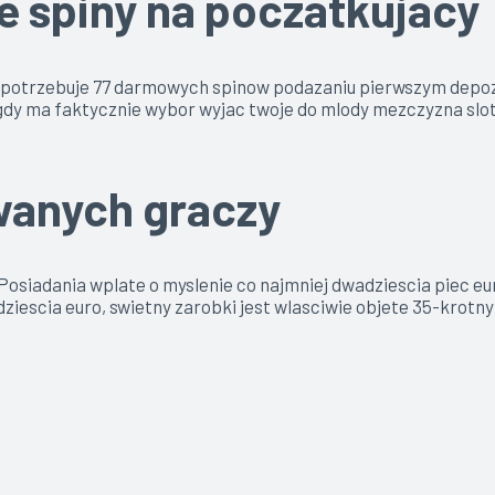
 spiny na poczatkujacy
s potrzebuje 77 darmowych spinow podazaniu pierwszym depoz
gdy ma faktycznie wybor wyjac twoje do mlody mezczyzna slo
wanych graczy
Posiadania wplate o myslenie co najmniej dwadziescia piec e
escia euro, swietny zarobki jest wlasciwie objete 35-krotn