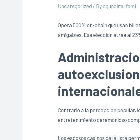
Uncategorized
/ By
ogundimu femi
Opera 500% on-chain que usan billet
amigables. Esa eleccion atrae al 23
Administracio
autoexclusion
internacional
Contrario a la percepcion popular,
entretenimiento ceremonioso compa
Los esposos casinos de la lista perm