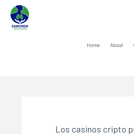
Home
About
Los casinos cripto 