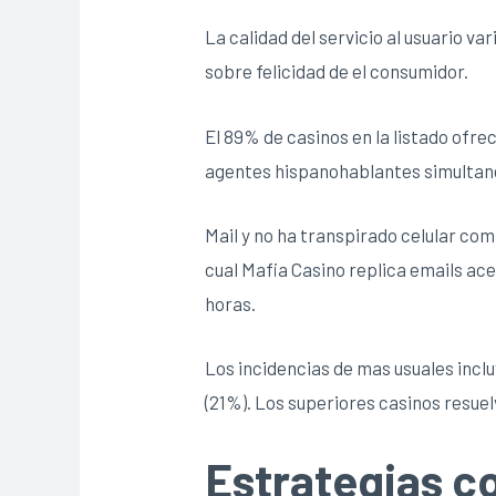
La calidad del servicio al usuario 
sobre felicidad de el consumidor.
El 89% de casinos en la listado ofr
agentes hispanohablantes simultane
Mail y no ha transpirado celular c
cual Mafia Casino replica emails a
horas.
Los incidencias de mas usuales incl
(21%). Los superiores casinos resue
Estrategias co