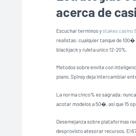
acerca de cas
Escuchar terminos y
stakes casino 
realistas: cualquier tanque de 100
blackjack y ruleta unico 12-20%.
Metodos sobre envite con inteligenc
plano. Spinsy deja intercambiar en
La norma cinco% es sagrada: nunca 
acotar modelos a 50�, asi que 15 o
Desemejanza sobre plataformas redu
desprovisto atesorar recursos. El 