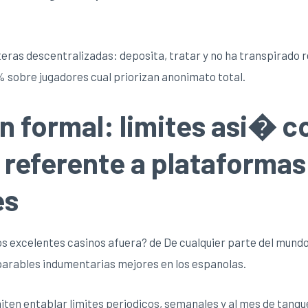
eras descentralizadas: deposita, tratar y no ha transpirado 
% sobre jugadores cual priorizan anonimato total.
n formal: limites asi� 
 referente a plataformas
es
 los excelentes casinos afuera? de De cualquier parte del mu
rables indumentarias mejores en los espanolas.
iten entablar limites periodicos, semanales y al mes de tanqu