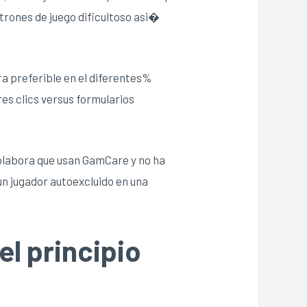
trones de juego dificultoso asi�
ra preferible en el diferentes%
es clics versus formularios
colabora que usan GamCare y no ha
n jugador autoexcluido en una
l principio