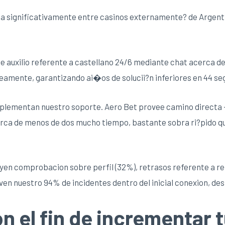
varia significativamente entre casinos externamente? de Argen
ece auxilio referente a castellano 24/6 mediante chat acerca d
amente, garantizando ai�os de solucii?n inferiores en 44 se
omplementan nuestro soporte. Aero Bet provee camino directa
cerca de menos de dos mucho tiempo, bastante sobra ri?pido 
uyen comprobacion sobre perfil (32%), retrasos referente a re
lven nuestro 94% de incidentes dentro del inicial conexion, de
n el fin de incrementar 