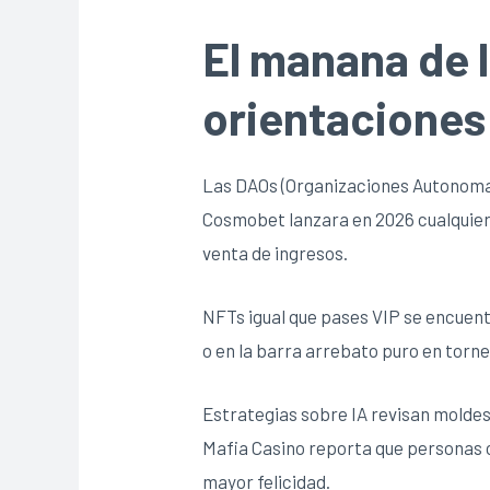
El manana de 
orientacione
Las DAOs (Organizaciones Autonomas
Cosmobet lanzara en 2026 cualquie
venta de ingresos.
NFTs igual que pases VIP se encuen
o en la barra arrebato puro en torne
Estrategias sobre IA revisan moldes
Mafia Casino reporta que personas 
mayor felicidad.