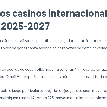
los casinos internaciona
s 2025-2027
 Descentralizadas) posibilitan en jugadores participar refer
r token de gobernanza adonde holders votan de como noveda
tran acerca de desarrollo. Imagina tener un NFT cual garan
os. Gracil Bet experimenta con esta ciencia, que usan tirada p
 sobre juego particulares, sugiriendo juegos que usan mayor o
cual siguen trucos IA toman 47% mayormente lapso desplazan