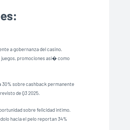
les:
ente a gobernanza del casino.
d juegos, promociones asi� como
tiza 30% sobre cashback permanente
revisto de Q3 2025.
portunidad sobre felicidad intimo.
dolo hacia el pelo reportan 34%