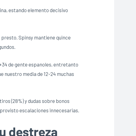
tina, estando elemento decisivo
e presto. Spinsy mantiene quince
gundos.
 +34 de gente espanoles, entretanto
que nuestro media de 12-24 muchas
tiros (28%) y dudas sobre bonos
sprovisto escalaciones innecesarias.
tu destreza