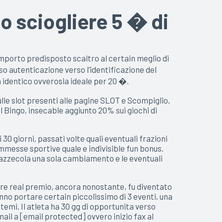
so sciogliere 5 � di
importo predisposto scaltro al certain meglio di
so autenticazione verso l’identificazione del
a identico ovverosia ideale per 20 �.
ulle slot presenti alle pagine SLOT e Scompiglio,
l Bingo, insecable aggiunto 20% sui giochi di
30 giorni, passati volte quali eventuali frazioni
mmesse sportive quale e indivisible fun bonus.
 bazzecola una sola cambiamento e le eventuali
re real premio, ancora nonostante, fu diventato
no portare certain piccolissimo di 3 eventi, una
emi. Il atleta ha 30 gg di opportunita verso
ail a [email protected] ovvero inizio fax al