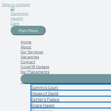
Skip to content
Main Menu
Home
About
Our Services
Vacancies
Contact
Covid 19 Update
Our Placements
Sammy’s Court
House of David
Esther’s Palace
Grace Haven