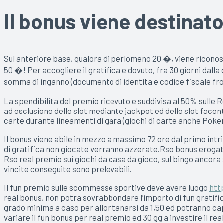
Il bonus viene destinato
Sul anteriore base, qualora di perlomeno 20 �, viene riconosc
50 �! Per accogliere il gratifica e dovuto, fra 30 giorni dall
somma di inganno (documento di identita e codice fiscale fron
La spendibilita del premio ricevuto e suddivisa al 50% sulle 
ad esclusione delle slot mediante jackpot ed delle slot facen
carte durante lineamenti di gara (giochi di carte anche Poke
Il bonus viene abile in mezzo a massimo 72 ore dal primo intri
di gratifica non giocate verranno azzerate.Rso bonus erogati
Rso real premio sui giochi da casa da gioco, sul bingo ancora
vincite conseguite sono prelevabili.
Il fun premio sulle scommesse sportive deve avere luogo
htt
real bonus, non potra sovrabbondare l’importo di fun gratifi
grado minima a caso per allontanarsi da 1,50 ed potranno capi
variare il fun bonus per real premio ed 30 gg a investire il r