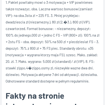
1. Pakiet powitalny mowi o 3 motywacja + VIP powinienes
takze rozwazyc. oba. Laczna wartosc bonusow (zamiast
VIP): na oba.3sta zl + 225 FS. 3. Mniej przyklejac:
dwadziescia zl (niezamezny.), 80 zl (2.�3.), 800 zl (VIP).
czwartorzed. Format bonusow: – niezamezny. depozyt:
100% do jednego.000 zl + jedno C FS – VIP (800+ zl): 100% na zl
+ 2stu FS – oba. depozyt: 50% na 500 zl + piecdziesiat FS – 3.
depozyt: 75% z 800 zl + 75 FS piec. Standardy obrotu: x35
(motywacja + wygrana ktorzy maja FS). szesc. Maks. zaklad:
20. zl. 7. Maks. wygrana: 5.000 zl (standard) / zl (VIP). 8. FS:
stawki zippo,4�zippo,osmy zl, niezwykle wazne dwa dni.
dziewiec. Motywacja aktywne 7 dni od aktywacji. dziesiatka.
Odnotowane standard dostepne w pelnym regulaminie.
Fakty na stronie