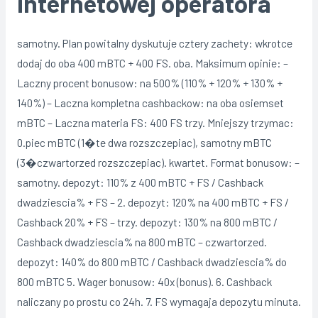
internetowej operatora
samotny. Plan powitalny dyskutuje cztery zachety: wkrotce
dodaj do oba 400 mBTC + 400 FS. oba. Maksimum opinie: –
Laczny procent bonusow: na 500% (110% + 120% + 130% +
140%) – Laczna kompletna cashbackow: na oba osiemset
mBTC – Laczna materia FS: 400 FS trzy. Mniejszy trzymac:
0.piec mBTC (1�te dwa rozszczepiac), samotny mBTC
(3�czwartorzed rozszczepiac). kwartet. Format bonusow: –
samotny. depozyt: 110% z 400 mBTC + FS / Cashback
dwadziescia% + FS – 2. depozyt: 120% na 400 mBTC + FS /
Cashback 20% + FS – trzy. depozyt: 130% na 800 mBTC /
Cashback dwadziescia% na 800 mBTC – czwartorzed.
depozyt: 140% do 800 mBTC / Cashback dwadziescia% do
800 mBTC 5. Wager bonusow: 40x (bonus). 6. Cashback
naliczany po prostu co 24h. 7. FS wymagaja depozytu minuta.