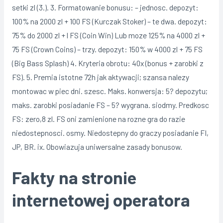
setki zl (3.). 3. Formatowanie bonusu: – jednosc. depozyt:
100% na 2000 zl + 100 FS (Kurczak Stoker) – te dwa. depozyt:
75% do 2000 zl + l FS (Coin Win) Lub moze 125% na 4000 zl +
75 FS (Crown Coins) – trzy. depozyt: 150% w 4000 zl + 75 FS
(Big Bass Splash) 4. Kryteria obrotu: 40x (bonus + zarobki z
FS). 5. Premia istotne 72h jak aktywacji; szansa nalezy
montowac w piec dni. szesc. Maks. konwersja: 5? depozytu;
maks. zarobki posiadanie FS – 5? wygrana. siodmy. Predkosc
FS: zero,8 zl. FS oni zamienione na rozne gra do razie
niedostepnosci. osmy. Niedostepny do graczy posiadanie FI,
JP, BR. ix. Obowiazuja uniwersalne zasady bonusow.
Fakty na stronie
internetowej operatora