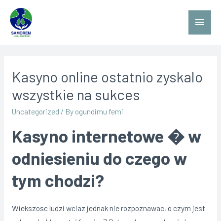
Kasyno online ostatnio zyskalo
wszystkie na sukces
Uncategorized
/ By
ogundimu femi
Kasyno internetowe � w
odniesieniu do czego w
tym chodzi?
Wiekszosc ludzi wciaz jednak nie rozpoznawac, o czym jest