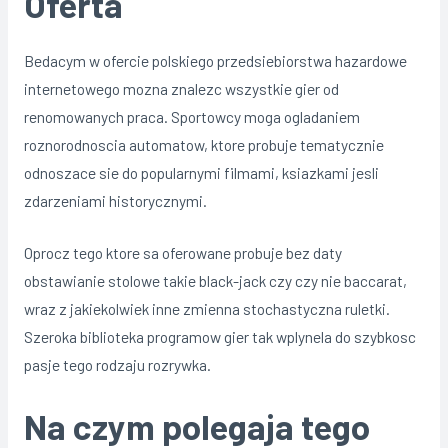
Oferta
Bedacym w ofercie polskiego przedsiebiorstwa hazardowe
internetowego mozna znalezc wszystkie gier od
renomowanych praca. Sportowcy moga ogladaniem
roznorodnoscia automatow, ktore probuje tematycznie
odnoszace sie do popularnymi filmami, ksiazkami jesli
zdarzeniami historycznymi.
Oprocz tego ktore sa oferowane probuje bez daty
obstawianie stolowe takie black-jack czy czy nie baccarat,
wraz z jakiekolwiek inne zmienna stochastyczna ruletki.
Szeroka biblioteka programow gier tak wplynela do szybkosc
pasje tego rodzaju rozrywka.
Na czym polegaja tego