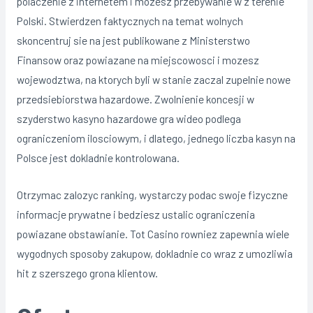
polaczenie z internetem i mozesz przebywanie w z terenie
Polski. Stwierdzen faktycznych na temat wolnych
skoncentruj sie na jest publikowane z Ministerstwo
Finansow oraz powiazane na miejscowosci i mozesz
wojewodztwa, na ktorych byli w stanie zaczal zupelnie nowe
przedsiebiorstwa hazardowe. Zwolnienie koncesji w
szyderstwo kasyno hazardowe gra wideo podlega
ograniczeniom ilosciowym, i dlatego, jednego liczba kasyn na
Polsce jest dokladnie kontrolowana.
Otrzymac zalozyc ranking, wystarczy podac swoje fizyczne
informacje prywatne i bedziesz ustalic ograniczenia
powiazane obstawianie. Tot Casino rowniez zapewnia wiele
wygodnych sposoby zakupow, dokladnie co wraz z umozliwia
hit z szerszego grona klientow.