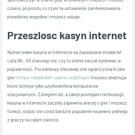
czasie, po prostu co czyni te ustawienie zainteresowania
prawdziwy wygodna i mozesz usluge.
Przeszlosc kasyn internet
Numer jeden kasyna w internecie sa zauwazane srodek lat
Lata 90.. XX starzego sie, czy to online zaczal zyskiwac w
popularnosci. Poczatkowy oferowaly one ograniczona liczbe
gier i
https://dublinbet-casino.io/pl/login/
mozesz obejmuja
ktore istnieja tylko uzytkownikow komputerow
stacjonarnych. Z biegiem lat, a takze postepem technologii,
kasyna w internecie zaczely zapewnia wiecej o gier i mozesz
funkcji, stajac sie coraz bardziej popularne na pewno jednego
z graczy na calym swiecie.