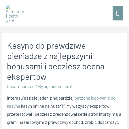
Kasyno do prawdziwe
pieniadze z najlepszymi
bonusami i bedziesz ocena
ekspertow
Uncategorized
/ By
ogundimu femi
Interesujesz sie jeden z najbardziej
betzone logowanie do
kasyna
kasyn online na Austrii? My wszyscy ekspertow
przetestowal i bedziesz zrecenzowal setki stron ktorzy maja
grami hazardowymi z prawdziwy dochod, zrobic dostarczyc