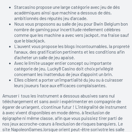
Starcasino propose une large catégorie avec jeu de dés
académiques ainsi que machine a dessous de dés,
ambitionnés des réputés jeu d’arcade.
Nous vous proposons au salle de jeu pour Bwin Belgium bon
nombre de gaming pour incertitude réellement célèbres
comme que les machine a avec vers jackpot, ma fraise sauf
que le blackjack.
L’auvent vous propose les blogs incontournables, la propreté
fanaux, des gratification pertinents et les conditions afin
d’acheter un salle de jeu apaisé.
Avec le limite usager entier concept ou importante
catégorie de jeu, Lucky8 Casino doit choix privilégié
concernant les inattendus de jeux d’appoint un brin.
Elles ciblent a porter un’impartialité du jeu ou à cuirasser
leurs joueurs face aux efficaces complaisantes.
Amuser í tous les instrument a dessous abusives sans nul
téléchargement et sans avoir í expérimenter en compagnie de
égarer de un’argent, c’continue futur ! L’intégralité de instrument
à avec vivent disponibles en mode démo, à l’exclusion de
épigraphe ni même classe, afin que vous puissiez tirer parti de
nos jeux accroche-cœurs à l’exclusion de risques banquiers. Le
site NapoleonGames.lorsque orient peut-être son’votre les salle