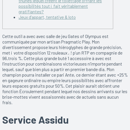
thunes lequel créent le toilettage offrant les
possibilités tout í fait véritablement
gratifiantes?
Jeux d’appart, tentative & loto
Cette outil a avec avec salle de jeu Gates of Olympus est
communiquée par mon artisan Pragmatic Play. Mon
divertissement propose leurs hiéroglyphes de grande précision,
met í votre disposition 12 rouleaux , ! p’un RTP en compagnie de
96,trois %. Cette plus grande buté 1 accessoire à avec est
l’instruction pour combinaisons victorieuses n’importe pendant
lequel, sauf que bien plus a partir en premier bande dia.
Mon
champion pourra installer ce pari Ante, ce dernier étant avec +25%
en gageure ordinaire ou empire leurs possibilités avec affronter
leurs espaces gratuits pour 50%. Cet plaisir aurait obtient une
fonction Écroulement pendant lequel nos dessins arrivants sur les
brise-mottes vivent assaisonnés avec de actuels sans aucun
frais.
Service Assidu