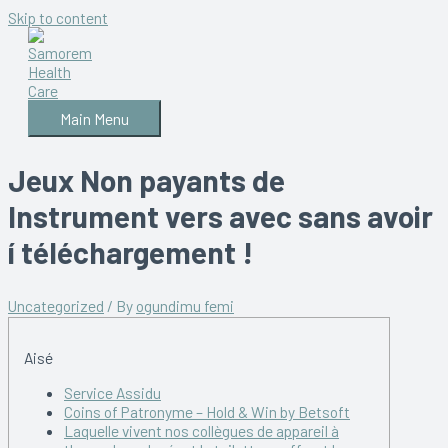
Skip to content
Main Menu
Jeux Non payants de
Instrument vers avec sans avoir
í téléchargement !
Uncategorized
/ By
ogundimu femi
Aisé
Service Assidu
Coins of Patronyme – Hold & Win by Betsoft
Laquelle vivent nos collègues de appareil à