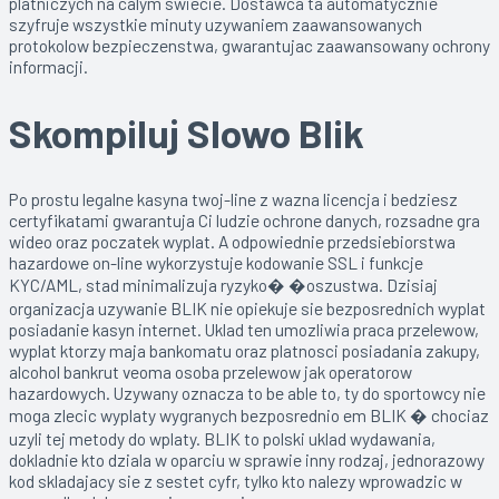
platniczych na calym swiecie. Dostawca ta automatycznie
szyfruje wszystkie minuty uzywaniem zaawansowanych
protokolow bezpieczenstwa, gwarantujac zaawansowany ochrony
informacji.
Skompiluj Slowo Blik
Po prostu legalne kasyna twoj-line z wazna licencja i bedziesz
certyfikatami gwarantuja Ci ludzie ochrone danych, rozsadne gra
wideo oraz poczatek wyplat. A odpowiednie przedsiebiorstwa
hazardowe on-line wykorzystuje kodowanie SSL i funkcje
KYC/AML, stad minimalizuja ryzyko� �oszustwa. Dzisiaj
organizacja uzywanie BLIK nie opiekuje sie bezposrednich wyplat
posiadanie kasyn internet. Uklad ten umozliwia praca przelewow,
wyplat ktorzy maja bankomatu oraz platnosci posiadania zakupy,
alcohol bankrut veoma osoba przelewow jak operatorow
hazardowych. Uzywany oznacza to be able to, ty do sportowcy nie
moga zlecic wyplaty wygranych bezposrednio em BLIK � chociaz
uzyli tej metody do wplaty. BLIK to polski uklad wydawania,
dokladnie kto dziala w oparciu w sprawie inny rodzaj, jednorazowy
kod skladajacy sie z sestet cyfr, tylko kto nalezy wprowadzic w