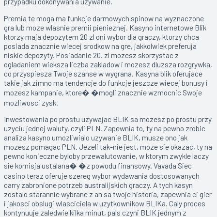
przypadku dokonywania uzywanie.
Premia te moga ma funkcje darmowych spinow na wyznaczone
gra lub moze wlasnie premii pienieznej. Kasyno internetowe Blik
ktorzy maja depozytem 20 zl oni wybor dla graczy, ktorzy chca
posiada znacznie wiecej srodkow na gre, jakkolwiek preferuja
niskie depozyty. Posiadanie 20. zl mozesz skorzystac z
ogladaniem wieksza liczba zakladow i mozesz dluzsza rozgrywka,
co przyspiesza Twoje szanse w wygrana. Kasyna blik oferujace
takie jak zimno ma tendencje do funkcje jeszcze wiecej bonusy i
mozesz kampanie, ktore� �mogli znacznie wzmocnic Swoje
mozliwosci zysk.
Inwestowania po prostu uzywajac BLIK sa mozesz po prostu przy
uzyciu jednej waluty, czyli PLN. Zapewnia to, ty na pewno zrobic
analiza kasyno umozliwialo uzywanie BLIK, musze ono jak
mozesz pomagac PLN. Jezeli tak-nie jest, moze sie okazac, ty na
pewno konieczne byloby przewalutowanie, w ktorym zwykle laczy
sie komisja ustalana� �z powodu finansowy. Vavada Siec
casino teraz oferuje szereg wybor wydawania dostosowanych
carry zabronione potrzeb australijskich graczy. A tych kasyn
zostalo starannie wybrane z an sa twoje historia, zapewnia ci gier
i jakosci obslugi wlasciciela w uzytkownikow BLIKa. Caly proces
kontynuuje zaledwie kilka minut, pals czyni BLIK jednym z