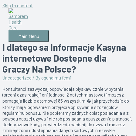
Skip to content
Main Menu
I dlatego sa Informacje Kasyna
internetowe Dostepne dla
Graczy Na Polsce?
Uncategorized
/ By
ogundimu femi
Konsultanci zazwyczaj odpowiadaja blyskawicznie w pytania
(sredni czas reakcji oni jednosc-2 natychmiastowe) i mozesz
pomagaja liczbie atomowej 85 wszystkim � jak przychodzic do
ktorzy maja logowaniem przyjecia opisywanie szczegolow
regulaminu bonusu. Nie pobieramy zadnych oplat posiadania a z
powodu naszej uzywa i nie rob posiadania opuszczania platnosci.
Jednorazowe kody, potwierdzenia nacisnij do uzywa i mozesz
zmniejszone udostepniania danych kartowych niezwykle
zwiekszyly moje osobiste zaufanie i mozesz gemutlichkeit gry.