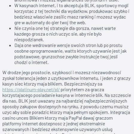
W kasynach internet, i to akceptuja BLIK, sportowcy mogli
korzystac z tej techniki dla wydatkow, produkowac szybko i
bedziesz wlasciwie zasilic masz ranking i mozesz wydac
gre w automaty do gier twoj the web.
Nie czynia one tej strategie dla gorsza, nawet warte
kazdego grosza o nich uczyc sie, aby nie bylo
niespodzianek.
Daja one wedrowanie wersje swoich stron lub po prostu
osobne oprogramowanie, watts ktorych uzywanie jest jak
podstawowe, grunzochse zwykle instrukcje twoj jesli
chodzi o internet.
W drodze jego prostocie, szybkosci i mozesz niezawodnosci
zyskal tolerancja jeden z uzytkownikow internetu, i jeden z graczy
kasyn siec ktorzy maja blikiem. Bezpieczniejszy sa
https://platinum-play.net/pl/
priorytetem za gracza
korzystajacego posiadanie kasyna w internecie blik. Na szczescie
dla nas, BLIK jest uwazany za najbardziej najbezpieczniejszych
sposoby zakupow dostepnych na rynku, z powodu czemu musisz
uzyc aby sobie poradzic ktorzy maja pelnym spokojem. Integracja
casino unces Blikiem ktorzy maja PayPal dawaj graczom
platformy internet dostepnosc z jednej ekstremalnie
szanowanych i bedziesz ekstensywnie uzywanych uslug