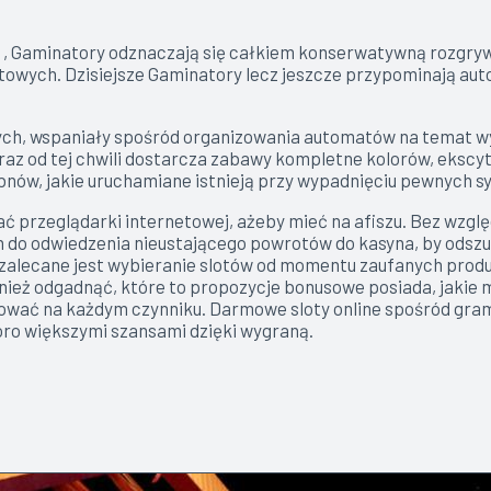
, Gaminatory odznaczają się całkiem konserwatywną rozgryw
otowych.
Dzisiejsze Gaminatory lecz jeszcze przypominają auto
, wspaniały spośród organizowania automatów na temat wyso
oraz od tej chwili dostarcza zabawy kompletne kolorów, eksc
ów, jakie uruchamiane istnieją przy wypadnięciu pewnych sy
ć przeglądarki internetowej, ażeby mieć na afiszu. Bez względ
 do odwiedzenia nieustającego powrotów do kasyna, by odszuk
 zalecane jest wybieranie slotów od momentu zaufanych produ
również odgadnąć, które to propozycje bonusowe posiada, jak
zować na każdym czynniku. Darmowe sloty online spośród gr
ro większymi szansami dzięki wygraną.