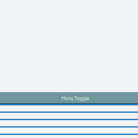
Menu Toggle