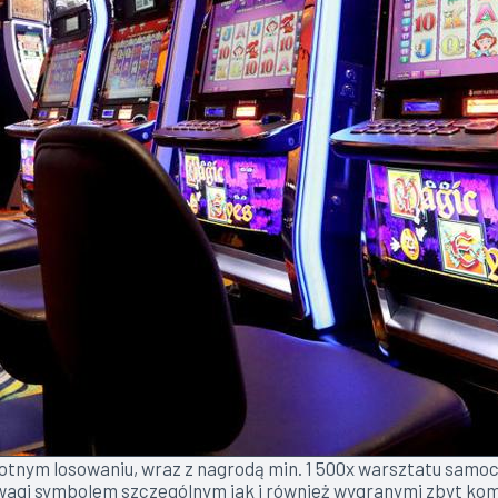
wotnym losowaniu, wraz z nagrodą min. 1 500x warsztatu sam
wagi symbolem szczególnym jak i również wygranymi zbyt kom