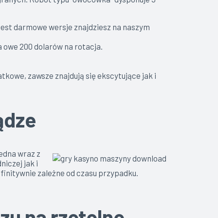
jest darmowe wersje znajdziesz na naszym
 owe 200 dolarów na rotacja.
atkowe, zawsze znajdują się ekscytujące jak i
ądze
jedna wraz z
iczej jak i
finitywnie zależne od czasu przypadku.
szu na rzetelne