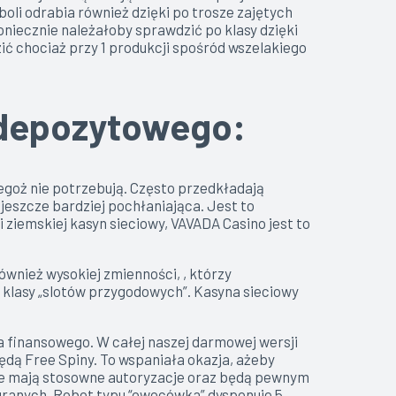
oli odrabia również dzięki po trosze zajętych
oniecznie należałoby sprawdzić po klasy dzięki
ć chociaż przy 1 produkcji spośród wszelakiego
 depozytowego:
egoż nie potrzebują. Często przedkładają
 jeszcze bardziej pochłaniająca. Jest to
ziemskiej kasyn sieciowy, VAVADA Casino jest to
ównież wysokiej zmienności, , którzy
a klasy „slotów przygodowych”. Kasyna sieciowy
a finansowego. W całej naszej darmowej wersji
dą Free Spiny. To wspaniała okazja, ażeby
ine mają stosowne autoryzacje oraz będą pewnym
granych. Robot typu “owocówka” dysponuje 5