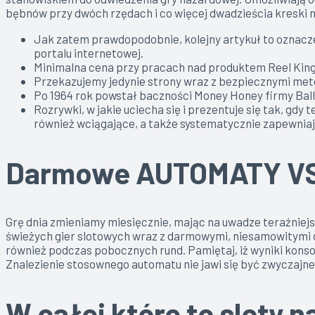
bębnów przy dwóch rzędach i co więcej dwadzieścia kreski n
Jak zatem prawdopodobnie, kolejny artykuł to oznac
portalu internetowej.
Minimalna cena przy pracach nad produktem Reel King
Przekazujemy jedynie strony wraz z bezpiecznymi meto
Po 1964 rok powstał baczności Money Honey firmy Ball
Rozrywki, w jakie uciecha się i prezentuje się tak, gdy
również wciągające, a także systematycznie zapewnia
Darmowe AUTOMATY VS G
Grę dnia zmieniamy miesięcznie, mając na uwadze teraźniejs
świeżych gier slotowych wraz z darmowymi, niesamowitymi o
również podczas pobocznych rund. Pamiętaj, iż wyniki konso
Znalezienie stosownego automatu nie jawi się być zwyczajne,
W całej które to sloty n