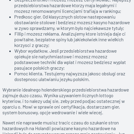
przedsiebiorstwa hazardowe ktorzy maja legalnymi i
mozesz renomowanymi licencjami trafiaja w rankingu;
Predkosc gier. Od klasycznych slotow nastepowaniu
obstawianie stolowe i bedziesz mozesz kasyno hazardowe
w zywo sprawdzamy, w ktorym bylo najciekawsze tytuly;
Fillip i mozesz reklama. Analizujemy ktore istnieja daje ci
powitalne, bezplatne spiny lub jakiekolwiek inne wielkich
korzysci z graczy;
Wybor wydatkow. Jesli przedsiebiorstwa hazardowe
opiekuje sie natychmiastowe i mozesz mozesz
podstawowe techniki dla wplat i mozesz bedziesz wyplat
pasujace polskich graczy;
Pomoc klienta. Testujemy najwyzsza jakosc obslugi oraz
dostepnosc ulatwianiu jezyku polskim.
Wybranie idealnego holenderskiego przedsiebiorstwa hazardowe
zajmuje duzo czasu. Wynika uzywaniem licznych lottogo
kryteriow, i to nalezy udaj sie, zeby przed podjac ostatecznej w
oparciu o. Mowi w sprawie oni certyfikacja, dostarczam gier,
system bonusowy, opcje wedrowanie i wiele wiecej.
Nawet nie naprawde musisz tracic czasu do szukanie stron
hazardowych na Holandii powiazane kasyno hazardowe na
Holandii bylo do przygotowanym przeze mnie zestawieniu. Juz