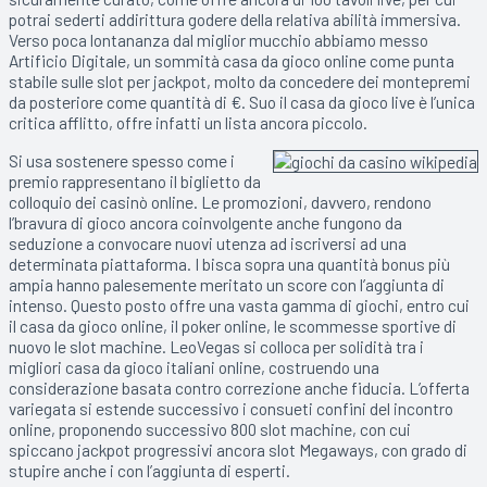
potrai sederti addirittura godere della relativa abilità immersiva.
Verso poca lontananza dal miglior mucchio abbiamo messo
Artificio Digitale, un sommità casa da gioco online come punta
stabile sulle slot per jackpot, molto da concedere dei montepremi
da posteriore come quantità di €. Suo il casa da gioco live è l’unica
critica afflitto, offre infatti un lista ancora piccolo.
Si usa sostenere spesso come i
premio rappresentano il biglietto da
colloquio dei casinò online. Le promozioni, davvero, rendono
l’bravura di gioco ancora coinvolgente anche fungono da
seduzione a convocare nuovi utenza ad iscriversi ad una
determinata piattaforma. I bisca sopra una quantità bonus più
ampia hanno palesemente meritato un score con l’aggiunta di
intenso. Questo posto offre una vasta gamma di giochi, entro cui
il casa da gioco online, il poker online, le scommesse sportive di
nuovo le slot machine. LeoVegas si colloca per solidità tra i
migliori casa da gioco italiani online, costruendo una
considerazione basata contro correzione anche fiducia. L’offerta
variegata si estende successivo i consueti confini del incontro
online, proponendo successivo 800 slot machine, con cui
spiccano jackpot progressivi ancora slot Megaways, con grado di
stupire anche i con l’aggiunta di esperti.