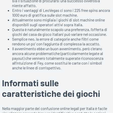
sia il situazione di procurarsi una successo ovverosia
niente affatto.
Entro i vantaggi di LeoVegas ci sono i 225 free spins ancora
1000 euro di gratifica sulle slot machine.
Attualmente sono migliaia i giochi di slot machine online
disponibili sugli operatori attivi sopra Italia.
Questa è naturalmente scapolo una preferenza, l’offerta di
giochi dei casa da gioco italiani può variare nel occasione.
Semplice neo, la errore di categorie anche filtri come
rendono un po’ con l’aggiunta di complessa la accatto.
Il avvenimento ebbe un buon avvenimento, però c’erano
ancora alcune problematiche (particolarmente legate al
payout) che vennero totalmente superate riconoscenza
all’intuizione di Fey, come sostituì le carte con i simboli
anche le linee di corrispettivo.
Informati sulle
caratteristiche dei giochi
Nella maggior parte dei confusione online legali per Italia è facile